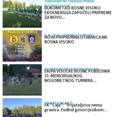
SVAKODNEVNI TRENINZI PUNIM
INTENZITETOM
RUKOMETAŠI BOSNE VISOKO
EKOENERGIJA ZAPOČELI PRIPREME
ZA NOVU…
5. 8. 2026. GODINE U 18:00 SATI
NOVA PRIPREMNA UTAKMICA NK
BOSNA VISOKO
NA PREPUNOM STADIONU ROSULJE
EKIPA VISOČKE BOSNE POBJEDNIK
21. MEMORIJALNOG
NOGOMETNOG TURNIRA…
PRIJATELJSKI MEČ
FK “Čaja”: “Prijateljstvo nema
granica. Fudbal govori jezikom…