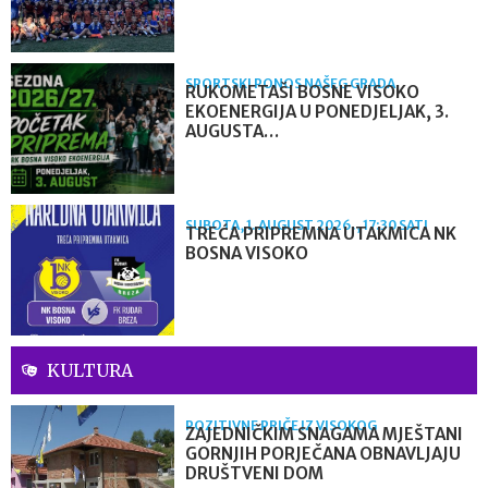
SPORTSKI PONOS NAŠEG GRADA
RUKOMETAŠI BOSNE VISOKO
EKOENERGIJA U PONEDJELJAK, 3.
AUGUSTA…
SUBOTA, 1. AUGUST 2026., 17:30 SATI
TREĆA PRIPREMNA UTAKMICA NK
BOSNA VISOKO
KULTURA
POZITIVNE PRIČE IZ VISOKOG
ZAJEDNIČKIM SNAGAMA MJEŠTANI
GORNJIH PORJEČANA OBNAVLJAJU
DRUŠTVENI DOM