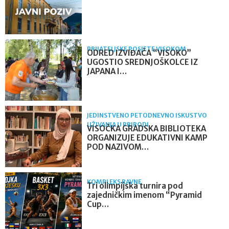
PRIJATELJSKE POSJETE VISOKOM
ODRED IZVIĐAČA “VISOKO”
UGOSTIO SREDNJOŠKOLCE IZ
JAPANA I…
JEDINSTVENO PETODNEVNO ISKUSTVO
UŽIVANJA U PRIRODI
VISOČKA GRADSKA BIBLIOTEKA
ORGANIZUJE EDUKATIVNI KAMP
POD NAZIVOM…
KOMPLEKS RAVNE
Tri olimpijska turnira pod
zajedničkim imenom “Pyramid
Cup…