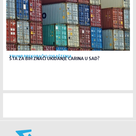
TRUMP PREKORAČIO OVLAŠTENJA
ŠTA ZA BIH ZNAČI UKIDANJE CARINA U SAD?