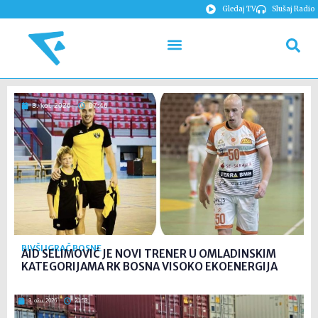
Gledaj TV
Slušaj Radio
3. kol. 2026
07:46
BIVŠI IGRAČ BOSNE
AID SELIMOVIĆ JE NOVI TRENER U OMLADINSKIM
KATEGORIJAMA RK BOSNA VISOKO EKOENERGIJA
3. ožu. 2026
21:53