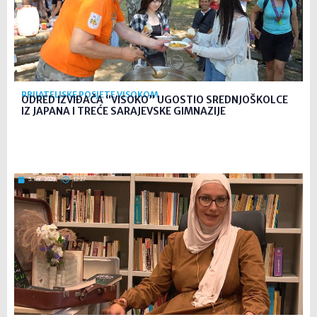
PRIJATELJSKE POSJETE VISOKOM
ODRED IZVIĐAČA “VISOKO” UGOSTIO SREDNJOŠKOLCE
IZ JAPANA I TREĆE SARAJEVSKE GIMNAZIJE
5. kol. 2026
12:27