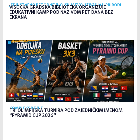
JEDINSTVENO PETODNEVNO ISKUSTVO UŽIVANJA U PRIRODI
VISOČKA GRADSKA BIBLIOTEKA ORGANIZUJE
EDUKATIVNI KAMP POD NAZIVOM PET DANA BEZ
EKRANA
5. kol. 2026
11:24
KOMPLEKS RAVNE
TRI OLIMPIJSKA TURNIRA POD ZAJEDNIČKIM IMENOM
“PYRAMID CUP 2026”