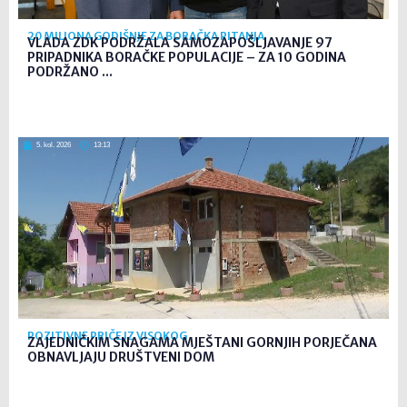
20 MILIONA GODIŠNJE ZA BORAČKA PITANJA
VLADA ZDK PODRŽALA SAMOZAPOŠLJAVANJE 97
PRIPADNIKA BORAČKE POPULACIJE – ZA 10 GODINA
PODRŽANO ...
5. kol. 2026
13:13
POZITIVNE PRIČE IZ VISOKOG
ZAJEDNIČKIM SNAGAMA MJEŠTANI GORNJIH PORJEČANA
OBNAVLJAJU DRUŠTVENI DOM