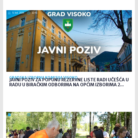
5. kol. 2026
12:41
GRADSKA IZBORNA KOMISIJA VISOKO
JAVNI POZIV ZA POPUNU REZERVNE LISTE RADI UČEŠĆA U
RADU U BIRAČKIM ODBORIMA NA OPĆIM IZBORIMA 2...
5. kol. 2026
12:40