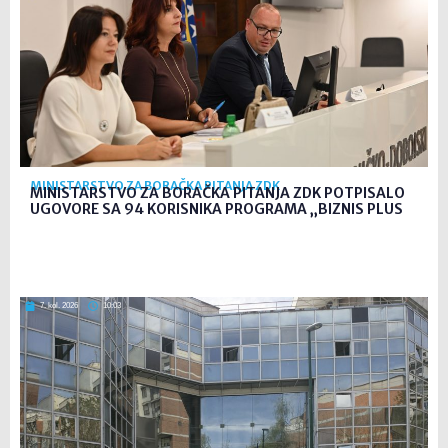
MINISTARSTVO ZA BORAČKA PITANJA ZDK
MINISTARSTVO ZA BORAČKA PITANJA ZDK POTPISALO
UGOVORE SA 94 KORISNIKA PROGRAMA „BIZNIS PLUS
7. kol. 2026
10:03