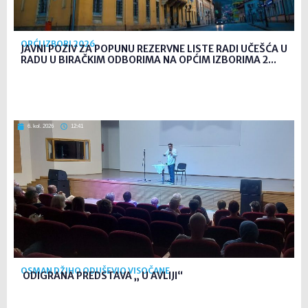
OPĆI IZBORI 2026
JAVNI POZIV ZA POPUNU REZERVNE LISTE RADI UČEŠĆA U
RADU U BIRAČKIM ODBORIMA NA OPĆIM IZBORIMA 2...
6. kol. 2026
12:41
OSMAN DŽIHO ODUŠEVIO VISOČANE
ODIGRANA PREDSTAVA „ U AVLIJI“