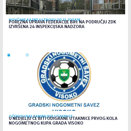
NOVČANE KAZNE U IZNOSU OD 31.700 KM
POREZNA UPRAVA FEDERACIJE BIH: NA PODRUČJU ZDK
IZVRŠENA 24 INSPEKCIJSKA NADZORA
7. kol. 2026
09:26
OČEKUJU NAS ZANIMLJIVE UTAKMICE
U NEDJELJU ĆE BITI ODIGRANE UTAKMICE PRVOG KOLA
NOGOMETNOG KUPA GRADA VISOKO