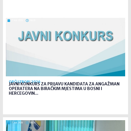
7. kol. 2026
08:35
OPĆI IZBORI 2026
JAVNI KONKURS ZA PRIJAVU KANDIDATA ZA ANGAŽMAN
OPERATERA NA BIRAČKIM MJESTIMA U BOSNI I
HERCEGOVIN...
7. kol. 2026
08:32