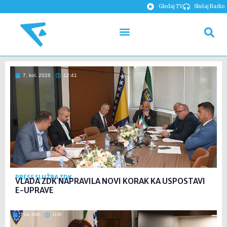
Gledaj TV
Slušaj Radio
7. kol. 2026
12:41
PRESS SLUŽBA ZDK
VLADA ZDK NAPRAVILA NOVI KORAK KA USPOSTAVI
E-UPRAVE
7. kol. 2026
12:36