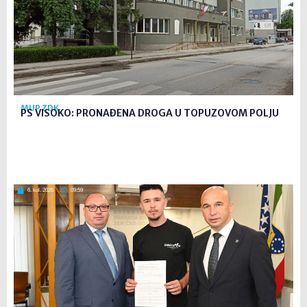
MUP ZDK
PS VISOKO: PRONAĐENA DROGA U TOPUZOVOM POLJU
6. kol. 2026
09:59