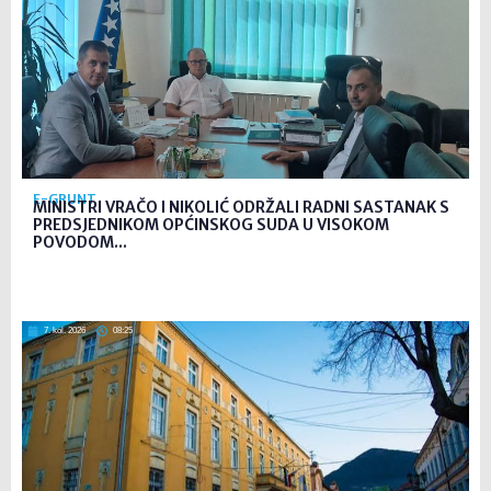
E-GRUNT
MINISTRI VRAČO I NIKOLIĆ ODRŽALI RADNI SASTANAK S
PREDSJEDNIKOM OPĆINSKOG SUDA U VISOKOM
POVODOM...
7. kol. 2026
08:25