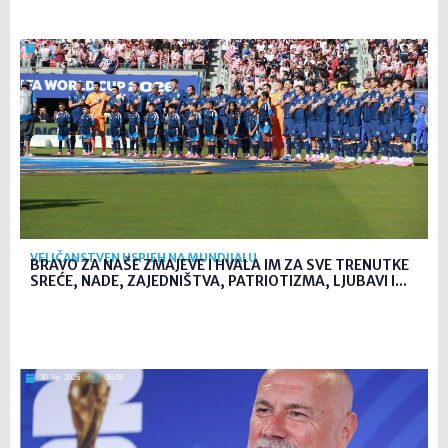
2. srp. 2026
11:59
VELIČANSTVEN USPJEH NA MUNDIJALU
BRAVO ZA NAŠE ZMAJEVE I HVALA IM ZA SVE TRENUTKE
SREĆE, NADE, ZAJEDNIŠTVA, PATRIOTIZMA, LJUBAVI I...
30. lip. 2026
08:08