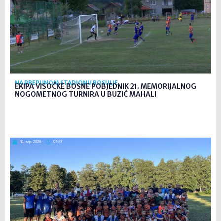
NA PREPUNOM STADIONU ROSULJE
EKIPA VISOČKE BOSNE POBJEDNIK 21. MEMORIJALNOG
NOGOMETNOG TURNIRA U BUZIĆ MAHALI
31. srp. 2026
07:27