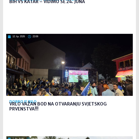
BIH VS KATAR – VIDIMO SE 24. JUNA
12. lip. 2026
22:06
DOBRO JE BILO
VRLO VAŽAN BOD NA OTVARANJU SVJETSKOG
PRVENSTVA!!!
7. lip. 2026
09:41