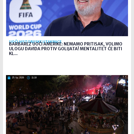
UOČI HISTORIJSKE UTAKMICE
BARBAREZ UOČI AMERIKE: NEMAMO PRITISAK, VOLIMO
ULOGU DAVIDA PROTIV GOLIJATA! MENTALITET ĆE BITI
KL...
25. lip. 2026
11:18