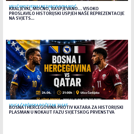
VELIČANSTVENA I NEZABORAVNA NOĆ
KRALJEVKI, MOĆNO, RASPJEVANO… VISOKO
PROSLAVILO HISTORIJSKI USPJEH NAŠE REPREZENTACIJE
NA SVJETS...
24. lip. 2026
05:22
ULICA ČARŠIJSKA POČETAK 21 SAT
BOSNA I HERCEGOVINA PROTIV KATARA ZA HISTORIJSKI
PLASMAN U NOKAUT FAZU SVJETSKOG PRVENSTVA