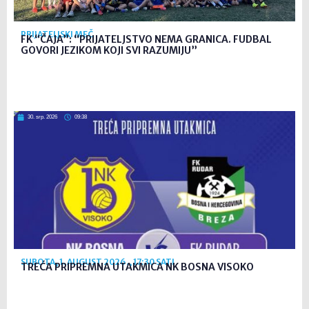
PRIJATELJSKI MEČ
FK “ČAJA”: “PRIJATELJSTVO NEMA GRANICA. FUDBAL
GOVORI JEZIKOM KOJI SVI RAZUMIJU”
30. srp. 2026
09:38
SUBOTA, 1. AUGUST 2026., 17:30 SATI
TREĆA PRIPREMNA UTAKMICA NK BOSNA VISOKO