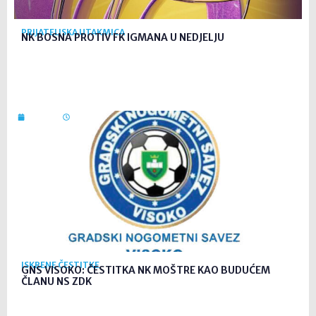
PRIJATELJSKA UTAKMICA
NK BOSNA PROTIV FK IGMANA U NEDJELJU
3. srp. 2026
13:16
ISKRENE ČESTITKE
GNS VISOKO: ČESTITKA NK MOŠTRE KAO BUDUĆEM
ČLANU NS ZDK