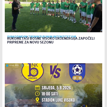
SVAKODNEVNI TRENINZI PUNIM INTENZITETOM
RUKOMETAŠI BOSNE VISOKO EKOENERGIJA ZAPOČELI
PRIPREME ZA NOVU SEZONU
4. kol. 2026
07:40