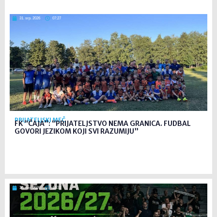
31. srp. 2026
07:27
PRIJATELJSKI MEČ
FK “ČAJA”: “PRIJATELJSTVO NEMA GRANICA. FUDBAL
GOVORI JEZIKOM KOJI SVI RAZUMIJU”
30. srp. 2026
12:32