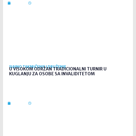
23. srp. 2026
08:58
SJAJNO TAKMIČENJE I DRUŽENJE
U VISOKOM ODRŽAN TRADICIONALNI TURNIR U
KUGLANJU ZA OSOBE SA INVALIDITETOM
20. srp. 2026
11:29