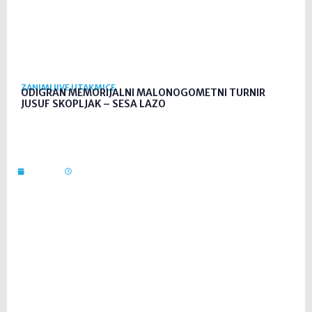
ZANIMLJIVE UTAKMICE
ODIGRAN MEMORIJALNI MALONOGOMETNI TURNIR
JUSUF SKOPLJAK – SESA LAZO
24. srp. 2026
09:31