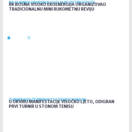
NA GLAVNOJ GRADSKOJ ULICI ALIJE IZETBEGOVIĆA
RK BOSNA VISOKO EKOENERGIJA ORGANIZOVAO
TRADICIONALNU MINI RUKOMETNU REVIJU
23. srp. 2026
09:47
TURNIR KOJI ĆE PRERASTI U TRADICIONALNI
U OKVIRU MANIFESTACIJE VISOČKO LJETO, ODIGRAN
PRVI TURNIR U STONOM TENISU