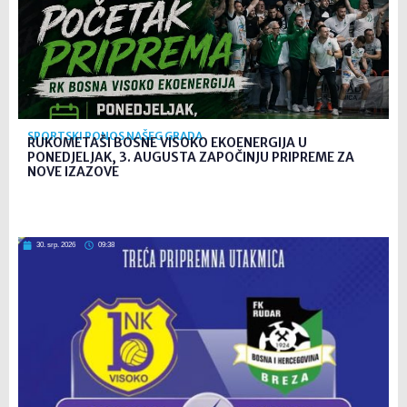
SPORTSKI PONOS NAŠEG GRADA
RUKOMETAŠI BOSNE VISOKO EKOENERGIJA U
PONEDJELJAK, 3. AUGUSTA ZAPOČINJU PRIPREME ZA
NOVE IZAZOVE
30. srp. 2026
09:38