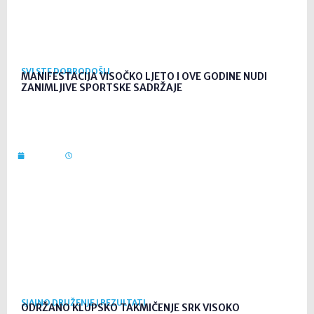
SVI STE DOBRODOŠLI
MANIFESTACIJA VISOČKO LJETO I OVE GODINE NUDI
ZANIMLJIVE SPORTSKE SADRŽAJE
20. srp. 2026
08:23
SJAJNO DRUŽENJE I REZULTATI
ODRŽANO KLUPSKO TAKMIČENJE SRK VISOKO