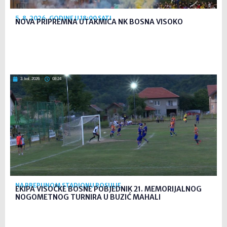
5. 8. 2026. GODINE U 18:00 SATI
NOVA PRIPREMNA UTAKMICA NK BOSNA VISOKO
3. kol. 2026
08:24
NA PREPUNOM STADIONU ROSULJE
EKIPA VISOČKE BOSNE POBJEDNIK 21. MEMORIJALNOG
NOGOMETNOG TURNIRA U BUZIĆ MAHALI