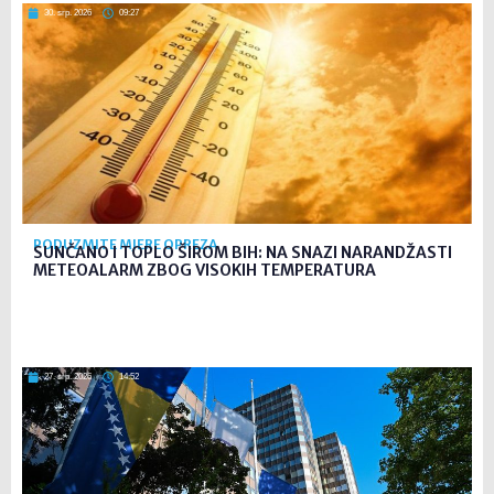
30. srp. 2026
09:27
PODUZMITE MJERE OPREZA
SUNČANO I TOPLO ŠIROM BIH: NA SNAZI NARANDŽASTI
METEOALARM ZBOG VISOKIH TEMPERATURA
27. srp. 2026
14:52