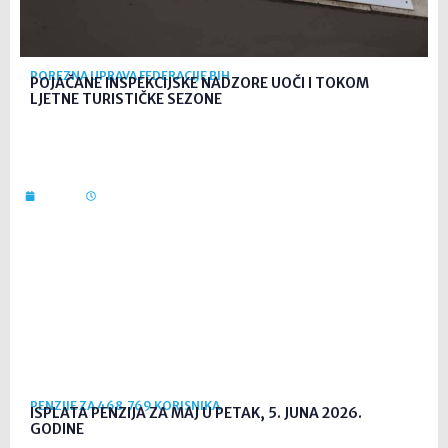
POREZNA UPRAVA FEDERACIJE BIH
POJAČANE INSPEKCIJSKE NADZORE UOČI I TOKOM
LJETNE TURISTIČKE SEZONE
1. lip. 2026
08:38
PENZIJE ZA 468.769 KORISNIKA
ISPLATA PENZIJA ZA MAJ U PETAK, 5. JUNA 2026.
GODINE