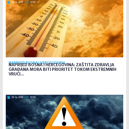
29. lip. 2026
12:58
NAPRIJED BOSNA I HERCEGOVINA
NAPRIJED BOSNA I HERCEGOVINA: ZAŠTITA ZDRAVLJA
GRAĐANA MORA BITI PRIORITET TOKOM EKSTREMNIH
VRUĆI...
26. lip. 2026
07:54