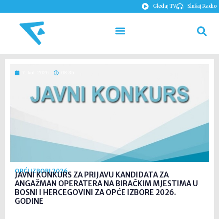
Gledaj TV
Slušaj Radio
7. kol. 2026
08:35
OPĆI IZBORI 2026
JAVNI KONKURS ZA PRIJAVU KANDIDATA ZA
ANGAŽMAN OPERATERA NA BIRAČKIM MJESTIMA U
BOSNI I HERCEGOVINI ZA OPĆE IZBORE 2026.
GODINE