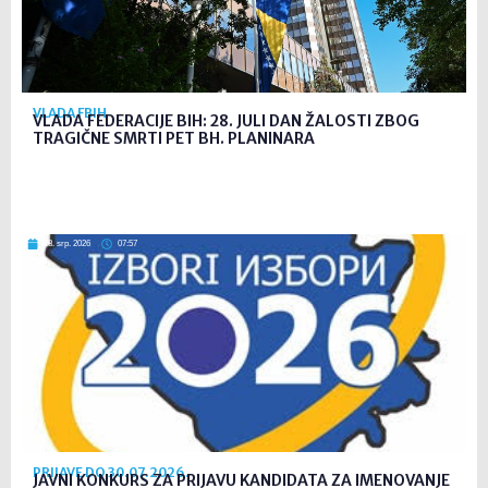
VLADA FBIH
VLADA FEDERACIJE BIH: 28. JULI DAN ŽALOSTI ZBOG
TRAGIČNE SMRTI PET BH. PLANINARA
18. srp. 2026
07:57
PRIJAVE DO 30.07.2026.
JAVNI KONKURS ZA PRIJAVU KANDIDATA ZA IMENOVANJE