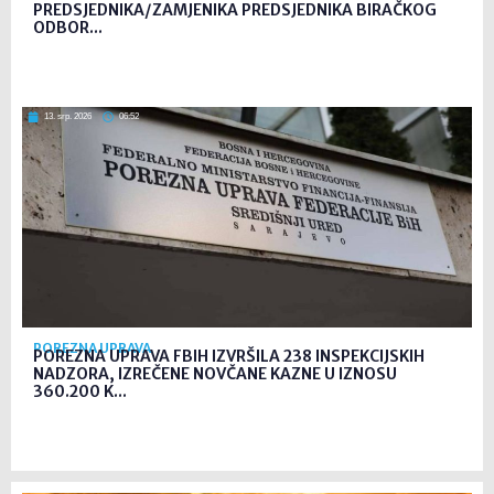
PREDSJEDNIKA/ZAMJENIKA PREDSJEDNIKA BIRAČKOG
ODBOR...
13. srp. 2026
06:52
POREZNA UPRAVA
POREZNA UPRAVA FBIH IZVRŠILA 238 INSPEKCIJSKIH
NADZORA, IZREČENE NOVČANE KAZNE U IZNOSU
360.200 K...