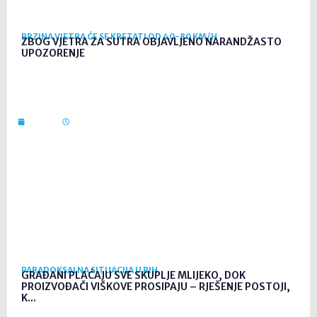
BRZINA VJETRA ĆE SE KRETATI OD 40-80 KM/H
ZBOG VJETRA ZA SUTRA OBJAVLJENO NARANDŽASTO
UPOZORENJE
7. svi. 2026
15:47
PARADOKSALNA SITUACIJA U BIH
GRAĐANI PLAĆAJU SVE SKUPLJE MLIJEKO, DOK
PROIZVOĐAČI VIŠKOVE PROSIPAJU – RJEŠENJE POSTOJI,
K...