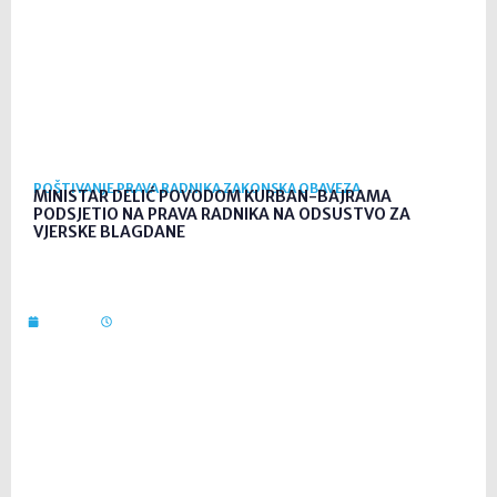
POŠTIVANJE PRAVA RADNIKA ZAKONSKA OBAVEZA
MINISTAR DELIĆ POVODOM KURBAN-BAJRAMA
PODSJETIO NA PRAVA RADNIKA NA ODSUSTVO ZA
VJERSKE BLAGDANE
11. svi. 2026
09:56