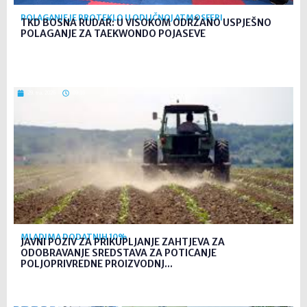
POLAGANJE JE PROTEKLO U ODLIČNOJ ATMOSFERI
TKD BOSNA RUDAR: U VISOKOM ODRŽANO USPJEŠNO
POLAGANJE ZA TAEKWONDO POJASEVE
29. tra. 2026
09:16
MLADIMA DODATNIH 10%
JAVNI POZIV ZA PRIKUPLJANJE ZAHTJEVA ZA
ODOBRAVANJE SREDSTAVA ZA POTICANJE
POLJOPRIVREDNE PROIZVODNJ...