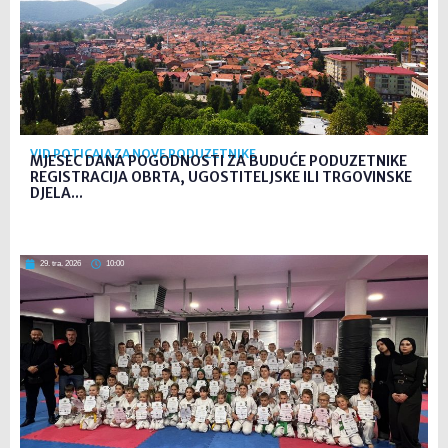
VID POTICAJA ZA NOVE PODUZETNIKE
MJESEC DANA POGODNOSTI ZA BUDUĆE PODUZETNIKE
REGISTRACIJA OBRTA, UGOSTITELJSKE ILI TRGOVINSKE
DJELA...
29. tra. 2026
10:00