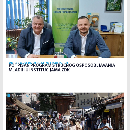
29. tra. 2026
08:11
PRILIKA ZA PRVO RADNO ISKUSTVO
POTPISAN PROGRAM STRUČNOG OSPOSOBLJAVANJA
MLADIH U INSTITUCIJAMA ZDK
29. tra. 2026
08:07