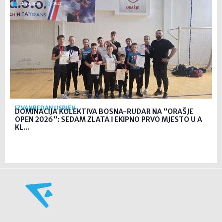
11. svi. 2026
08:22
IZVANREDAN USPJEH
DOMINACIJA KOLEKTIVA BOSNA-RUDAR NA “ORAŠJE
OPEN 2026”: SEDAM ZLATA I EKIPNO PRVO MJESTO U A
KL...