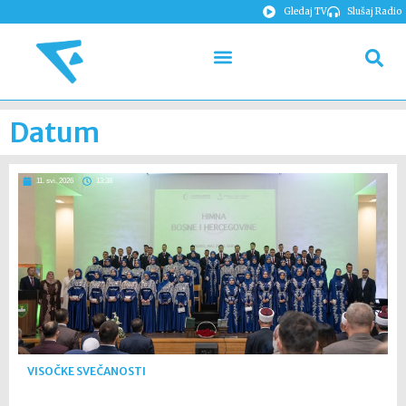
Gledaj TV
Slušaj Radio
Datum
11. svi. 2026
13:38
VISOČKE SVEČANOSTI