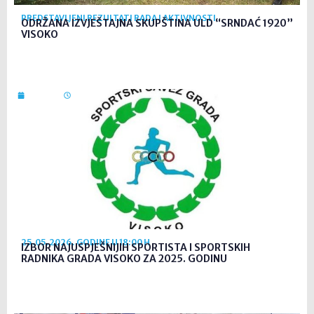
PREDSTAVLJENI REZULTATI RADA I AKTIVNOSTI
ODRŽANA IZVJEŠTAJNA SKUPŠTINA ULD “SRNDAĆ 1920”
VISOKO
11. svi. 2026
08:27
25.05.2026. GODINE U 18:00 H
IZBOR NAJUSPJEŠNIJIH SPORTISTA I SPORTSKIH
RADNIKA GRADA VISOKO ZA 2025. GODINU