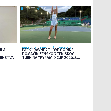
12. svi. 2026
06:42
VRHUNSKI TENIS STIŽE U VISOKO
ILA
PARK “RAVNE 2” I OVE GODINE
DOMAĆIN ŽENSKOG TENISKOG
RINSTVA
TURNIRA “PYRAMID CUP 2026.&...