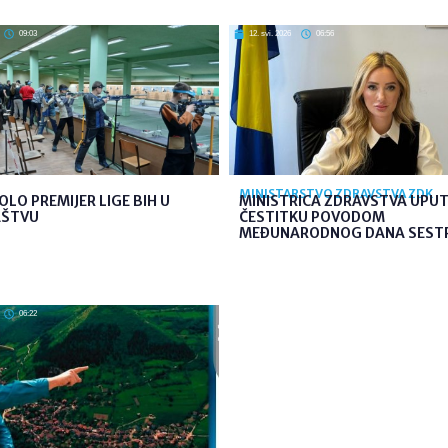
09:03
12. svi. 2026
06:56
MINISTARSTVO ZDRAVSTVA ZDK
OLO PREMIJER LIGE BIH U
MINISTRICA ZDRAVSTVA UPUT
AŠTVU
ČESTITKU POVODOM
MEĐUNARODNOG DANA SEST
06:22