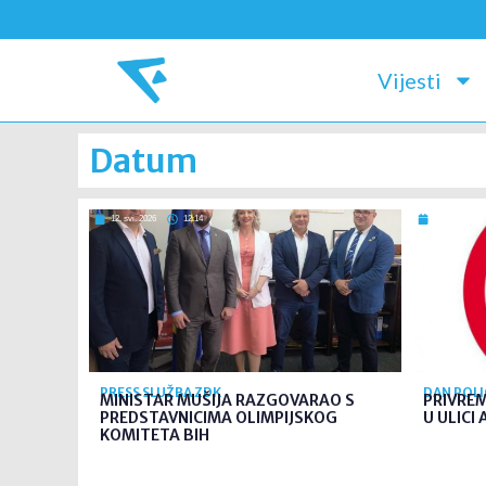
Vijesti
Datum
12. svi. 2026
12:14
12. svi. 2026
PRESS SLUŽBA ZDK
DAN POLI
MINISTAR MUŠIJA RAZGOVARAO S
PRIVRE
PREDSTAVNICIMA OLIMPIJSKOG
U ULICI
KOMITETA BIH