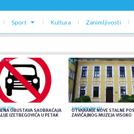
Sport
Kultura
Zanimljivosti
09:58
12. svi. 2026
09:57
CIJE ZDK
ZAVIČAJNI MUZEJ
MENA OBUSTAVA SAOBRAĆAJA
OTVARANJE NOVE STALNE PO
 ALIJE IZETBEGOVIĆA U PETAK
ZAVIČAJNOG MUZEJA VISOKO