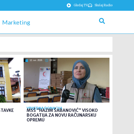
Gledaj TV
Slušaj Radio
Marketing
12. svi. 2026
09:54
VRIJEDNA DONACIJA
STAVKE
MSŠ “HAZIM ŠABANOVIĆ” VISOKO
BOGATIJA ZA NOVU RAČUNARSKU
OPREMU