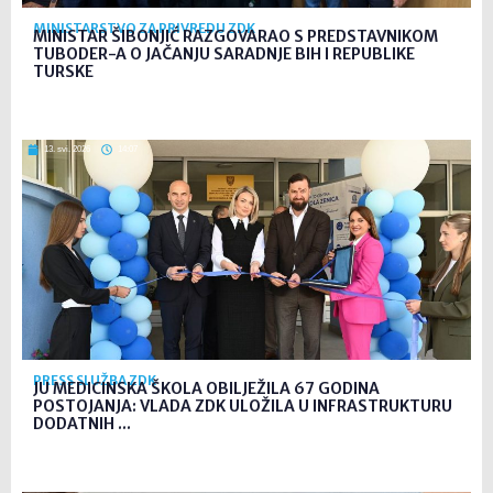
MINISTARSTVO ZA PRIVREDU ZDK
MINISTAR ŠIBONJIĆ RAZGOVARAO S PREDSTAVNIKOM
TUBODER-A O JAČANJU SARADNJE BIH I REPUBLIKE
TURSKE
13. svi. 2026
14:07
PRESS SLUŽBA ZDK
JU MEDICINSKA ŠKOLA OBILJEŽILA 67 GODINA
POSTOJANJA: VLADA ZDK ULOŽILA U INFRASTRUKTURU
DODATNIH ...