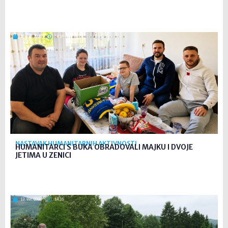
13. svi. 2026
14:24
NASTAVAK HUMANITARNIH AKTIVNOSTI
HUMANITARCI S BUKA OBRADOVALI MAJKU I DVOJE
JETIMA U ZENICI
13. svi. 2026
14:16