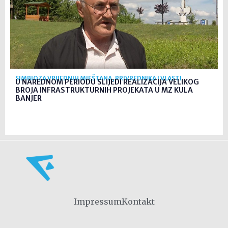
SIMBIOZA VRIJEDNIH MJEŠTANA, PRIVREDNIKA I VLASTI
U NAREDNOM PERIODU SLIJEDI REALIZACIJA VELIKOG
BROJA INFRASTRUKTURNIH PROJEKATA U MZ KULA
BANJER
Impressum
Kontakt