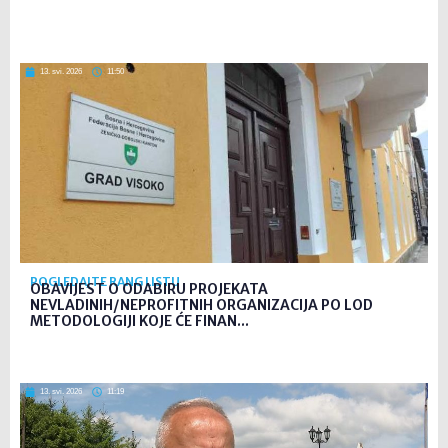
13. svi. 2026
11:50
POGLEDAJTE RANG LISTU
OBAVIJEST O ODABIRU PROJEKATA
NEVLADINIH/NEPROFITNIH ORGANIZACIJA PO LOD
METODOLOGIJI KOJE ĆE FINAN...
13. svi. 2026
11:19