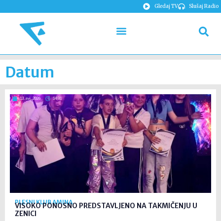
Gledaj TV
Slušaj Radio
Datum
13. svi. 2026
14:31
PLESNI KLUB AMINA
VISOKO PONOSNO PREDSTAVLJENO NA TAKMIČENJU U
ZENICI