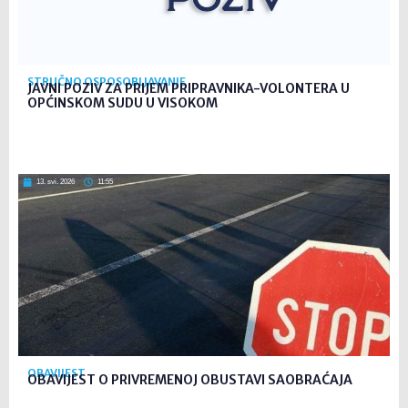
STRUČNO OSPOSOBLJAVANJE
JAVNI POZIV ZA PRIJEM PRIPRAVNIKA-VOLONTERA U
OPĆINSKOM SUDU U VISOKOM
13. svi. 2026
11:55
OBAVIJEST
OBAVIJEST O PRIVREMENOJ OBUSTAVI SAOBRAĆAJA