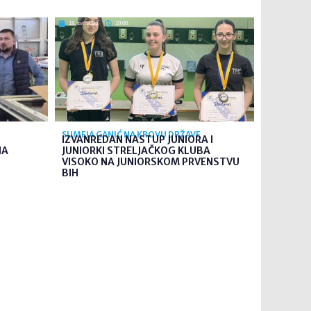
18. svi. 2026
10:00
SUMEJA GANIĆ NA KROVU DRŽAVE
IZVANREDAN NASTUP JUNIORA I
JA
JUNIORKI STRELJAČKOG KLUBA
VISOKO NA JUNIORSKOM PRVENSTVU
BIH