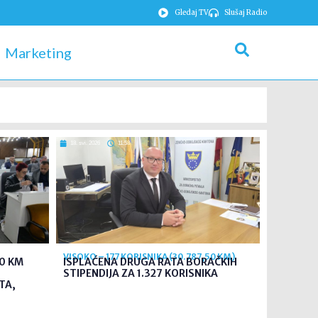
Gledaj TV
Slušaj Radio
Marketing
18. svi. 2026
11:58
VISOKO – 177 KORISNIKA (30.787,50 KM)
0 KM
ISPLAĆENA DRUGA RATA BORAČKIH
STIPENDIJA ZA 1.327 KORISNIKA
TA,