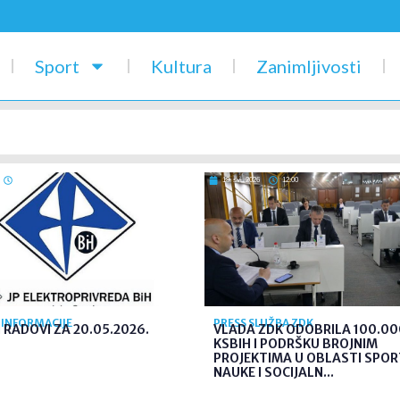
Sport
Kultura
Zanimljivosti
14:34
18. svi. 2026
12:00
 INFORMACIJE
PRESS SLUŽBA ZDK
 RADOVI ZA 20.05.2026.
VLADA ZDK ODOBRILA 100.00
KSBIH I PODRŠKU BROJNIM
PROJEKTIMA U OBLASTI SPOR
NAUKE I SOCIJALN...