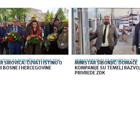
10:05
18. svi. 2026
10:03
STVO ZA BORAČKA PITANJA ZDK
MINISTARSTVO ZA PRIVREDU ZDK
R SIROVICA: ČUVATI ISTINU O
MINISTAR ŠIBONJIĆ: DOMAĆE
 BOSNE I HERCEGOVINE
KOMPANIJE SU TEMELJ RAZVO
PRIVREDE ZDK