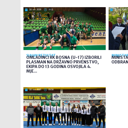
18. svi. 2026
10:11
18. svi. 2026
SJAJAN REZULTAT
MINISTAR
OMLADINCI RK BOSNA (U-17) IZBORILI
MINISTA
PLASMAN NA DRŽAVNO PRVENSTVO,
ODBRANI
EKIPA DO 13 GODINA OSVOJILA 4.
MJE...
18. svi. 2026
09:58