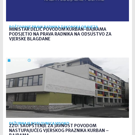
POŠTIVANJE PRAVA RADNIKA ZAKONSKA OBAVEZA
MINISTAR DELIĆ POVODOM KURBAN-BAJRAMA
PODSJETIO NA PRAVA RADNIKA NA ODSUSTVO ZA
VJERSKE BLAGDANE
25. svi. 2026
11:11
DEŽURNA JE POSLOVNICA VISOKO
ZZO: SAOPŠTENJE ZA JAVNOST POVODOM
NASTUPAJUĆEG VJERSKOG PRAZNIKA KURBAN –