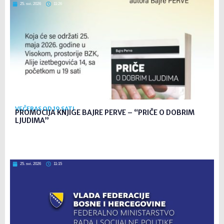
25. svi. 2026
11:26
VEČERAS OD 19 SATI
PROMOCIJA KNJIGE BAJRE PERVE – “PRIČE O DOBRIM
LJUDIMA”
25. svi. 2026
11:15