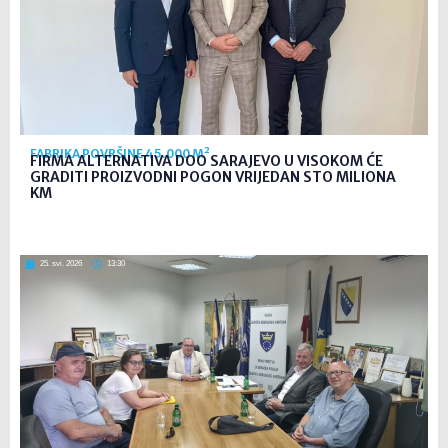
FABRIKA POVRŠINE 45.000 M²
FIRMA ALTERNATIVA DOO SARAJEVO U VISOKOM ĆE
GRADITI PROIZVODNI POGON VRIJEDAN STO MILIONA
KM
25. svi. 2026
13:30