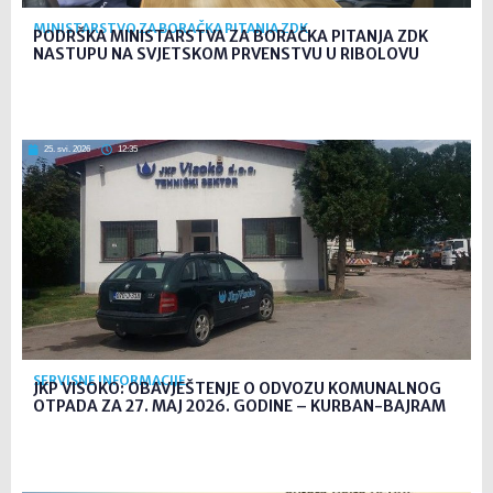
MINISTARSTVO ZA BORAČKA PITANJA ZDK
PODRŠKA MINISTARSTVA ZA BORAČKA PITANJA ZDK
NASTUPU NA SVJETSKOM PRVENSTVU U RIBOLOVU
25. svi. 2026
12:35
SERVISNE INFORMACIJE
JKP VISOKO: OBAVJEŠTENJE O ODVOZU KOMUNALNOG
OTPADA ZA 27. MAJ 2026. GODINE – KURBAN-BAJRAM