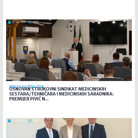
25. svi. 2026
16:02
PRESS SLUŽBA ZDK
OSNOVAN STRUKOVNI SINDIKAT MEDICINSKIH
SESTARA/TEHNIČARA I MEDICINSKIH SARADNIKA:
PREMIJER PIVIĆ N...
25. svi. 2026
13:56