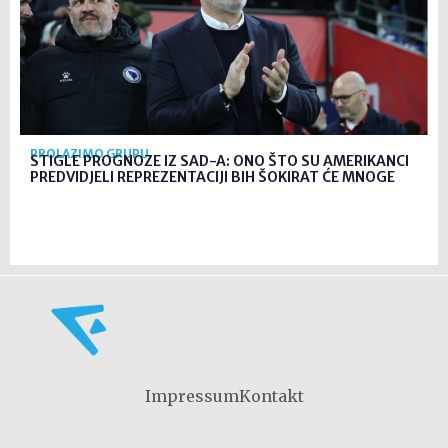
PROLAZIMO GRUPU
STIGLE PROGNOZE IZ SAD-A: ONO ŠTO SU AMERIKANCI
PREDVIDJELI REPREZENTACIJI BIH ŠOKIRAT ĆE MNOGE
Impressum
Kontakt