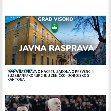
27. svi. 2026
06:07
VAŽAN DOGAĐAJ
JAVNA RASPRAVA O NACRTU ZAKONA O PREVENCIJI I
SUZBIJANJU KORUPCIJE U ZENIČKO-DOBOJSKOG
KANTONA
27. svi. 2026
05:57