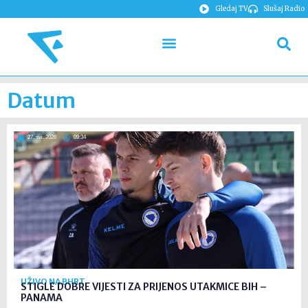
Gledaj TV
Slušaj Radio
Datum
27. svi. 2026
09:34
UŽIVO NA BHRT
STIGLE DOBRE VIJESTI ZA PRIJENOS UTAKMICE BIH –
PANAMA