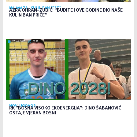
NAJAVA ZA “KULIN BAN FEST”
AZRA OHRAN-ZUBIĆ: “BUDITE I OVE GODINE DIO NAŠE
KULIN BAN PRIČE”
27. svi. 2026
06:32
NOVI UGOVOR
RK “BOSNA VISOKO EKOENERGIJA”: DINO ŠABANOVIĆ
OSTAJE VJERAN BOSNI