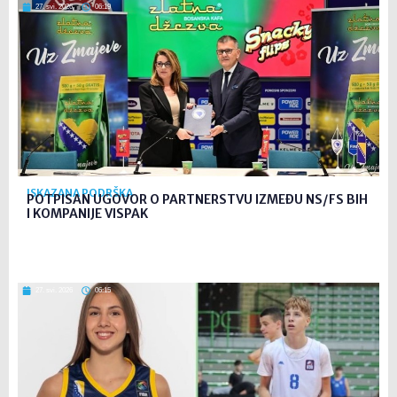
27. svi. 2026
06:19
ISKAZANA PODRŠKA
POTPISAN UGOVOR O PARTNERSTVU IZMEĐU NS/FS BIH
I KOMPANIJE VISPAK
27. svi. 2026
06:15