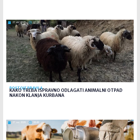
27. svi. 2026
07:22
POSTOJE PRAVILA
KAKO TREBA ISPRAVNO ODLAGATI ANIMALNI OTPAD
NAKON KLANJA KURBANA
27. svi. 2026
06:46