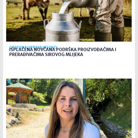
GRADSKA UPRAVA VISOKO
ISPLAĆENA NOVČANA PODRŠKA PROIZVOĐAČIMA I
PRERAĐIVAČIMA SIROVOG MLIJEKA
27. svi. 2026
06:40