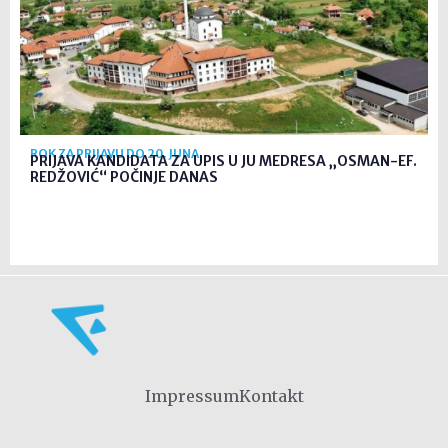
ROK ZA PRIJAVU DO 20. JUNA
PRIJAVA KANDIDATA ZA UPIS U JU MEDRESA „OSMAN-EF.
REDŽOVIĆ“ POČINJE DANAS
Impressum
Kontakt