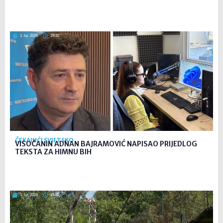
1. lip. 2026
19:32
ČEKAJUĆI SVJETSKO
VISOČANIN ADNAN BAJRAMOVIĆ NAPISAO PRIJEDLOG
TEKSTA ZA HIMNU BIH
1. lip. 2026
19:31