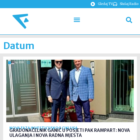
Gledaj TV
Slušaj Radio
Datum
1. lip. 2026
19:44
NOVA FAZA INVESTICIJSKOG CIKLUSA
GRADONAČELNIK GANIĆ U POSJETI PAK RAMPART: NOVA
ULAGANJA I NOVA RADNA MJESTA