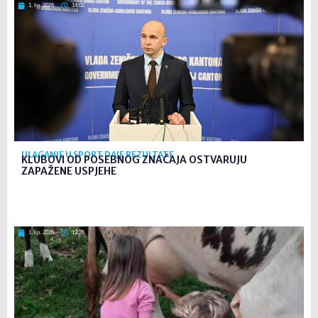
1. lip. 2026
14:02
ULAGANJE U SPORT DAJE REZULTATE
KLUBOVI OD POSEBNOG ZNAČAJA OSTVARUJU
ZAPAŽENE USPJEHE
1. lip. 2026
12:26