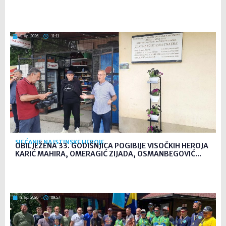
3. lip. 2026
11:11
SJEĆANJE NA ISTINSKE HEROJE
OBILJEŽENA 33. GODIŠNJICA POGIBIJE VISOČKIH HEROJA
KARIĆ MAHIRA, OMERAGIĆ ZIJADA, OSMANBEGOVIĆ...
3. lip. 2026
09:57