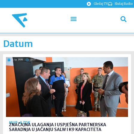
Gledaj TV
Slušaj Radio
Datum
3. lip. 2026
15:27
MUP-A ZDK
ZNAČAJNA ULAGANJA I USPJEŠNA PARTNERSKA
SARADNJA U JAČANJU SALW I K9 KAPACITETA