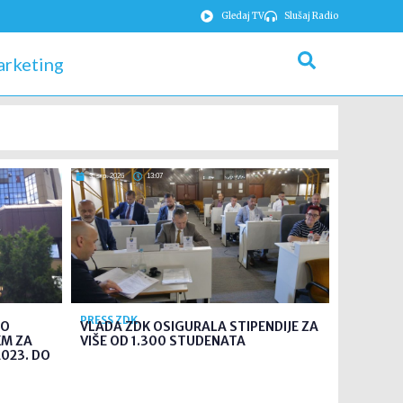
Gledaj TV
Slušaj Radio
rketing
3. srp. 2026
13:07
PRESS ZDK
MO
VLADA ZDK OSIGURALA STIPENDIJE ZA
KM ZA
VIŠE OD 1.300 STUDENATA
023. DO