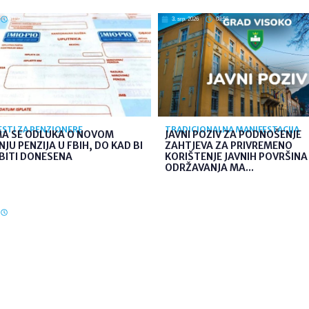
11:40
3. srp. 2026
08:56
JESTI ZA PENZIONERE
TRADICIONALNA MANIFESTACIJA
MA SE ODLUKA O NOVOM
JAVNI POZIV ZA PODNOŠENJE
JU PENZIJA U FBIH, DO KAD BI
ZAHTJEVA ZA PRIVREMENO
BITI DONESENA
KORIŠTENJE JAVNIH POVRŠINA
ODRŽAVANJA MA...
08:15