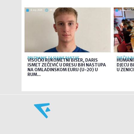
8. srp. 2026
08:13
8. srp. 2026
PRIZNANJE ZA SJAJNE PARTIJE
DJEČIJA 
VISOČKI RUKOMETNI BISER, DARIS
HUMANI
ISMET ZEČEVIĆ U DRESU BIH NASTUPA
DJECU B
NA OMLADINSKOM EURU (U-20) U
U ZENICI
RUM...