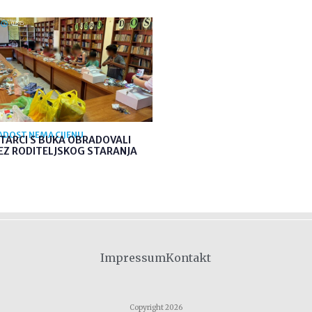
07:45
RADOST NEMA CIJENU
TARCI S BUKA OBRADOVALI
EZ RODITELJSKOG STARANJA
Impressum
Kontakt
Copyright 2026