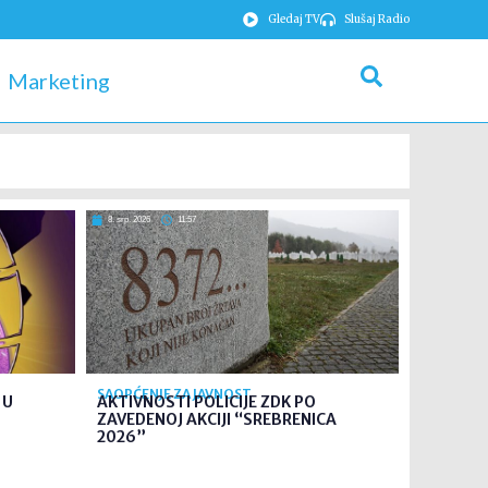
Gledaj TV
Slušaj Radio
Marketing
8. srp. 2026
11:57
SAOPĆENJE ZA JAVNOST
 U
AKTIVNOSTI POLICIJE ZDK PO
ZAVEDENOJ AKCIJI “SREBRENICA
2026”