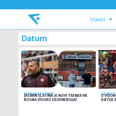
Vijesti
Datum
8. srp. 2026
12:40
8. srp. 2026
NOVA ERA POČINJE!
ZA DJECU
JASMIN SLATINA JE NOVI TRENER RK
U VISO
BOSNA VISOKO EKOENERGIJA!
DJEČIJE