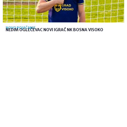
NOVO POJAČANJE
NEDIM OGLEČEVAC NOVI IGRAČ NK BOSNA VISOKO