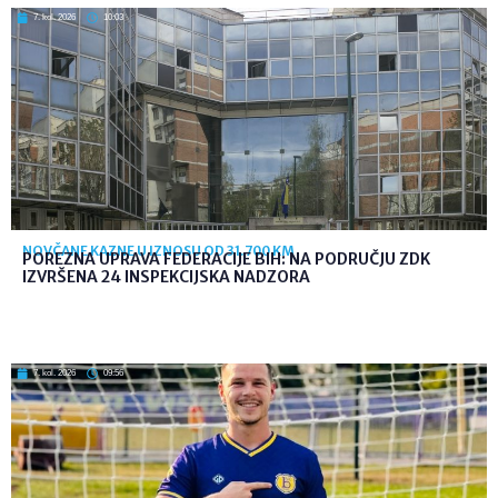
7. kol. 2026
10:03
NOVČANE KAZNE U IZNOSU OD 31.700 KM
POREZNA UPRAVA FEDERACIJE BIH: NA PODRUČJU ZDK
IZVRŠENA 24 INSPEKCIJSKA NADZORA
7. kol. 2026
09:56