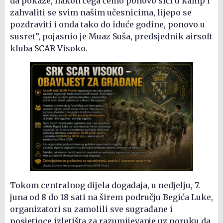
da pokaže, nakon čega ćemo ponovo sići u kamp i
zahvaliti se svim našim učesnicima, lijepo se
pozdraviti i onda tako do iduće godine, ponovo u
susret”, pojasnio je Muaz Suša, predsjednik airsoft
kluba SCAR Visoko.
Tokom centralnog dijela događaja, u nedjelju, 7.
juna od 8 do 18 sati na širem području Begića Luke,
organizatori su zamolili sve sugrađane i
posjetioce izletišta za razumijevanje uz poruku da