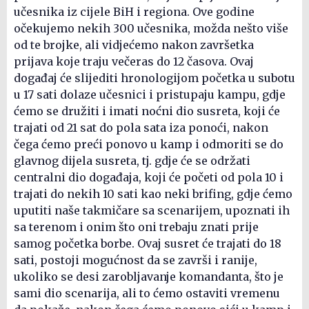
učesnika iz cijele BiH i regiona. Ove godine
očekujemo nekih 300 učesnika, možda nešto više
od te brojke, ali vidjećemo nakon završetka
prijava koje traju večeras do 12 časova. Ovaj
događaj će slijediti hronologijom početka u subotu
u 17 sati dolaze učesnici i pristupaju kampu, gdje
ćemo se družiti i imati noćni dio susreta, koji će
trajati od 21 sat do pola sata iza ponoći, nakon
čega ćemo preći ponovo u kamp i odmoriti se do
glavnog dijela susreta, tj. gdje će se održati
centralni dio događaja, koji će početi od pola 10 i
trajati do nekih 10 sati kao neki brifing, gdje ćemo
uputiti naše takmičare sa scenarijem, upoznati ih
sa terenom i onim što oni trebaju znati prije
samog početka borbe. Ovaj susret će trajati do 18
sati, postoji mogućnost da se završi i ranije,
ukoliko se desi zarobljavanje komandanta, što je
sami dio scenarija, ali to ćemo ostaviti vremenu