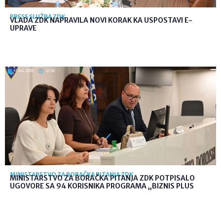
PRESS SLUŽBA ZDK
VLADA ZDK NAPRAVILA NOVI KORAK KA USPOSTAVI E-
UPRAVE
7. kol. 2026
12:36
MINISTARSTVO ZA BORAČKA PITANJA ZDK
MINISTARSTVO ZA BORAČKA PITANJA ZDK POTPISALO
UGOVORE SA 94 KORISNIKA PROGRAMA „BIZNIS PLUS