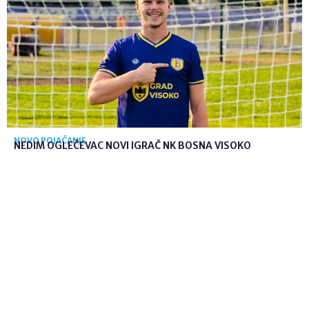
NOVO POJAČANJE
NEDIM OGLEČEVAC NOVI IGRAČ NK BOSNA VISOKO