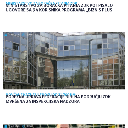
MINISTARSTVO ZA BORAČKA PITANJA ZDK
MINISTARSTVO ZA BORAČKA PITANJA ZDK POTPISALO
UGOVORE SA 94 KORISNIKA PROGRAMA „BIZNIS PLUS
7. kol. 2026
10:03
NOVČANE KAZNE U IZNOSU OD 31.700 KM
POREZNA UPRAVA FEDERACIJE BIH: NA PODRUČJU ZDK
IZVRŠENA 24 INSPEKCIJSKA NADZORA
7. kol. 2026
09:56