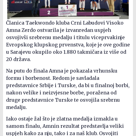
Članica Taekwondo kluba Crni Labudovi Visoko
Amna Zerdo ostvarila je izvanredan uspjeh
osvojivši srebrenu medalju i titulu viceprvakinje
Evropskog klupskog prvenstva, koje je ove godine
u Sarajevu okupilo oko 1.880 takmičara iz više od
20 država.
Na putu do finala Amna je pokazala vrhunsku
formu i borbenost. Redom je savladala
predstavnice Srbije i Turske, da bi u finalnoj borbi,
nakon velike i neizvjesne borbe, poražena od
druge predstavnice Turske te osvojila srebrnu
medalju.
Iako ostaje žal što je zlatna medalja izmakla u
samom finalu, Amnin rezultat predstavlja veliki
uspjeh kako za nju, tako i za naš klub. Osvojiti