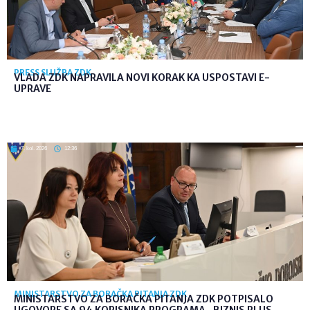
PRESS SLUŽBA ZDK
VLADA ZDK NAPRAVILA NOVI KORAK KA USPOSTAVI E-
UPRAVE
7. kol. 2026
12:36
MINISTARSTVO ZA BORAČKA PITANJA ZDK
MINISTARSTVO ZA BORAČKA PITANJA ZDK POTPISALO
UGOVORE SA 94 KORISNIKA PROGRAMA „BIZNIS PLUS