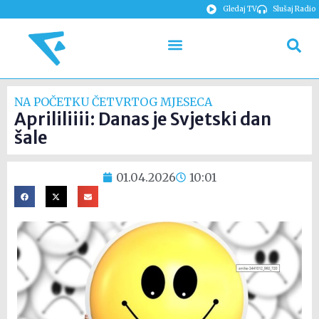
Gledaj TV
Slušaj Radio
NA POČETKU ČETVRTOG MJESECA
Aprililiiii: Danas je Svjetski dan
šale
01.04.2026
10:01