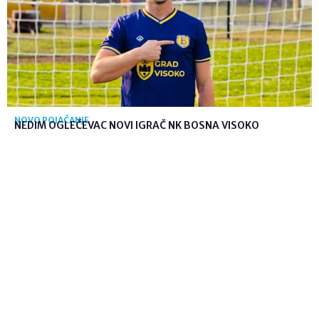
NOVO POJAČANJE
NEDIM OGLEČEVAC NOVI IGRAČ NK BOSNA VISOKO