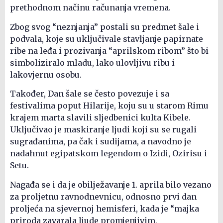
prethodnom načinu računanja vremena.
Zbog svog “neznjanja” postali su predmet šale i
podvala, koje su uključivale stavljanje papirnate
ribe na leđa i prozivanja “aprilskom ribom” što bi
simboliziralo mladu, lako ulovljivu ribu i
lakovjernu osobu.
Također, Dan šale se često povezuje i sa
festivalima poput Hilarije, koju su u starom Rimu
krajem marta slavili sljedbenici kulta Kibele.
Uključivao je maskiranje ljudi koji su se rugali
sugrađanima, pa čak i sudijama, a navodno je
nadahnut egipatskom legendom o Izidi, Ozirisu i
Setu.
Nagađa se i da je obilježavanje 1. aprila bilo vezano
za proljetnu ravnodnevnicu, odnosno prvi dan
proljeća na sjevernoj hemisferi, kada je “majka
priroda zavarala ljude promjenjivim,