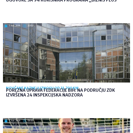
7. kol. 2026
10:03
NOVČANE KAZNE U IZNOSU OD 31.700 KM
POREZNA UPRAVA FEDERACIJE BIH: NA PODRUČJU ZDK
IZVRŠENA 24 INSPEKCIJSKA NADZORA
7. kol. 2026
09:56