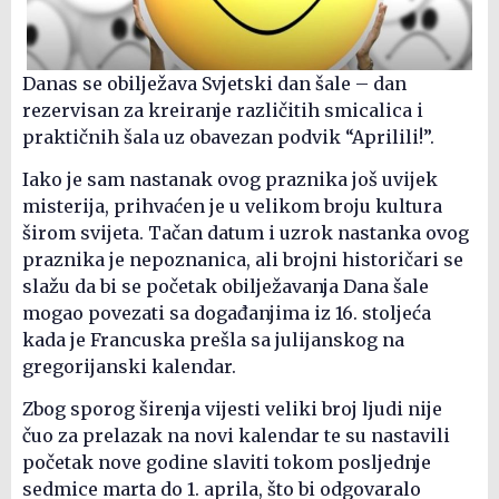
Danas se obilježava Svjetski dan šale – dan
rezervisan za kreiranje različitih smicalica i
praktičnih šala uz obavezan podvik “Aprilili!”.
Iako je sam nastanak ovog praznika još uvijek
misterija, prihvaćen je u velikom broju kultura
širom svijeta. Tačan datum i uzrok nastanka ovog
praznika je nepoznanica, ali brojni historičari se
slažu da bi se početak obilježavanja Dana šale
mogao povezati sa događanjima iz 16. stoljeća
kada je Francuska prešla sa julijanskog na
gregorijanski kalendar.
Zbog sporog širenja vijesti veliki broj ljudi nije
čuo za prelazak na novi kalendar te su nastavili
početak nove godine slaviti tokom posljednje
sedmice marta do 1. aprila, što bi odgovaralo