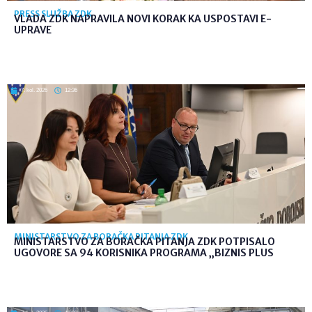
PRESS SLUŽBA ZDK
VLADA ZDK NAPRAVILA NOVI KORAK KA USPOSTAVI E-
UPRAVE
7. kol. 2026
12:36
MINISTARSTVO ZA BORAČKA PITANJA ZDK
MINISTARSTVO ZA BORAČKA PITANJA ZDK POTPISALO
UGOVORE SA 94 KORISNIKA PROGRAMA „BIZNIS PLUS