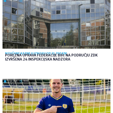
7. kol. 2026
10:03
NOVČANE KAZNE U IZNOSU OD 31.700 KM
POREZNA UPRAVA FEDERACIJE BIH: NA PODRUČJU ZDK
IZVRŠENA 24 INSPEKCIJSKA NADZORA
7. kol. 2026
09:56