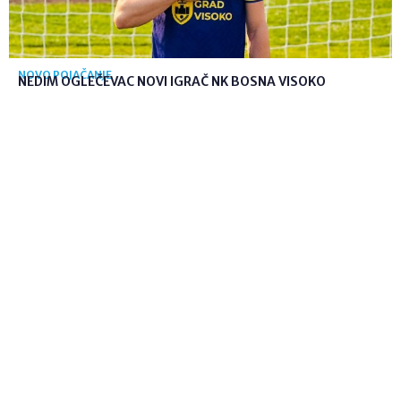
NOVO POJAČANJE
NEDIM OGLEČEVAC NOVI IGRAČ NK BOSNA VISOKO