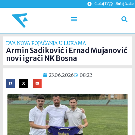
Gledaj TV
Slušaj Radio
DVA NOVA POJAČANJA U LUKAMA
Armin Sadiković i Ernad Mujanović
novi igrači NK Bosna
23.06.2026
08:22