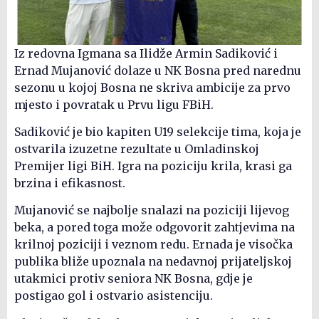
Iz redovna Igmana sa Ilidže Armin Sadiković i
Ernad Mujanović dolaze u NK Bosna pred narednu
sezonu u kojoj Bosna ne skriva ambicije za prvo
mjesto i povratak u Prvu ligu FBiH.
Sadiković je bio kapiten U19 selekcije tima, koja je
ostvarila izuzetne rezultate u Omladinskoj
Premijer ligi BiH. Igra na poziciju krila, krasi ga
brzina i efikasnost.
Mujanović se najbolje snalazi na poziciji lijevog
beka, a pored toga može odgovorit zahtjevima na
krilnoj poziciji i veznom redu. Ernada je visočka
publika bliže upoznala na nedavnoj prijateljskoj
utakmici protiv seniora NK Bosna, gdje je
postigao gol i ostvario asistenciju.