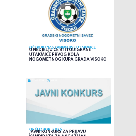
OČEKUJU NAS ZANIMLJIVE UTAKMICE
U NEDJELJU ĆE BITI ODIGRANE
UTAKMICE PRVOG KOLA
NOGOMETNOG KUPA GRADA VISOKO
7. kol. 2026
08:35
OPĆI IZBORI 2026
JAVNI KONKURS ZA PRIJAVU