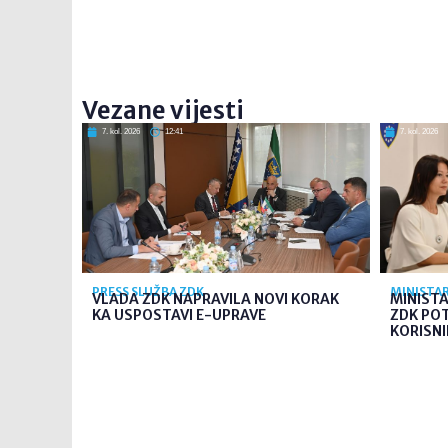
Vezane vijesti
7. kol. 2026
12:41
7. kol. 2026
PRESS SLUŽBA ZDK
MINISTAR
VLADA ZDK NAPRAVILA NOVI KORAK
MINIST
KA USPOSTAVI E-UPRAVE
ZDK PO
KORISNI