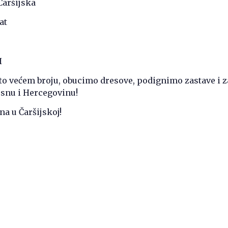
Čaršijska
at
H
to većem broju, obucimo dresove, podignimo zastave i 
osnu i Hercegovinu!
na u Čaršijskoj!