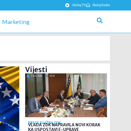
Gledaj TV
Slušaj Radio
Marketing
Vijesti
7. kol. 2026
12:41
PRESS SLUŽBA ZDK
VLADA ZDK NAPRAVILA NOVI KORAK
KA USPOSTAVI E-UPRAVE