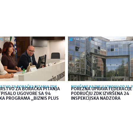
12:36
7. kol. 2026
10:03
STVO ZA BORAČKA PITANJA ZDK
NOVČANE KAZNE U IZNOSU OD 31.
ARSTVO ZA BORAČKA PITANJA
POREZNA UPRAVA FEDERACIJE 
TPISALO UGOVORE SA 94
PODRUČJU ZDK IZVRŠENA 24
KA PROGRAMA „BIZNIS PLUS
INSPEKCIJSKA NADZORA