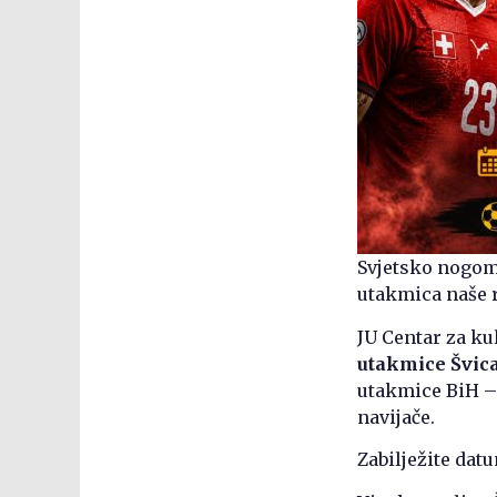
Svjetsko nogome
utakmica naše r
JU Centar za ku
utakmice Švic
utakmice BiH – 
navijače.
Zabilježite dat