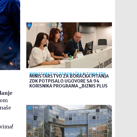
7. kol. 2026
12:36
MINISTARSTVO ZA BORAČKA PITANJA ZDK
MINISTARSTVO ZA BORAČKA PITANJA
ZDK POTPISALO UGOVORE SA 94
KORISNIKA PROGRAMA „BIZNIS PLUS
danje
kom
 naše
7. kol. 2026
10:03
evima!