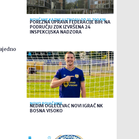
NOVČANE KAZNE U IZNOSU OD 31.700 KM
POREZNA UPRAVA FEDERACIJE BIH: NA
PODRUČJU ZDK IZVRŠENA 24
INSPEKCIJSKA NADZORA
zajedno
7. kol. 2026
09:56
NOVO POJAČANJE
NEDIM OGLEČEVAC NOVI IGRAČ NK
BOSNA VISOKO
7. kol. 2026
09:26