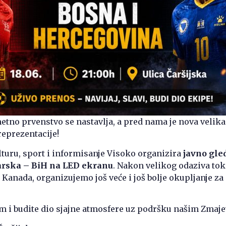
tno prvenstvo se nastavlja, a pred nama je nova velika
eprezentacije!
lturu, sport i informisanje Visoko organizira
javno gle
arska – BiH na LED ekranu
. Nakon velikog odaziva to
Kanada, organizujemo još veće i još bolje okupljanje za
um i budite dio sjajne atmosfere uz podršku našim Zmaj