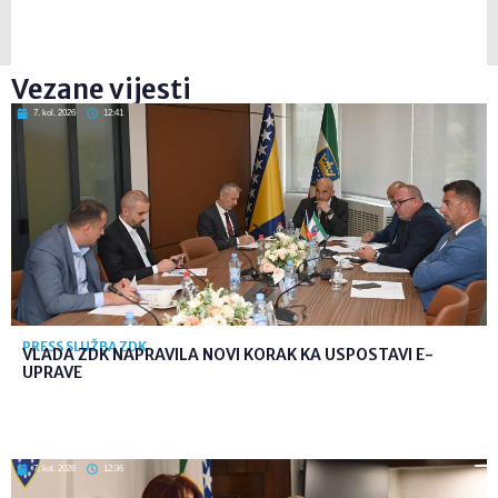
Vezane vijesti
7. kol. 2026
12:41
PRESS SLUŽBA ZDK
VLADA ZDK NAPRAVILA NOVI KORAK KA USPOSTAVI E-
UPRAVE
7. kol. 2026
12:36