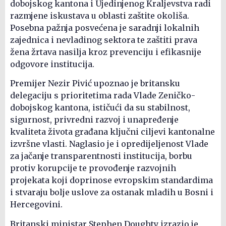
dobojskog kantona i Ujedinjenog Kraljevstva radi
razmjene iskustava u oblasti zaštite okoliša.
Posebna pažnja posvećena je saradnji lokalnih
zajednica i nevladinog sektora te zaštiti prava
žena žrtava nasilja kroz prevenciju i efikasnije
odgovore institucija.
Premijer Nezir Pivić upoznao je britansku
delegaciju s prioritetima rada Vlade Zeničko-
dobojskog kantona, ističući da su stabilnost,
sigurnost, privredni razvoj i unapređenje
kvaliteta života građana ključni ciljevi kantonalne
izvršne vlasti. Naglasio je i opredijeljenost Vlade
za jačanje transparentnosti institucija, borbu
protiv korupcije te provođenje razvojnih
projekata koji doprinose evropskim standardima
i stvaraju bolje uslove za ostanak mladih u Bosni i
Hercegovini.
Britanski ministar Stephen Doughty izrazio je