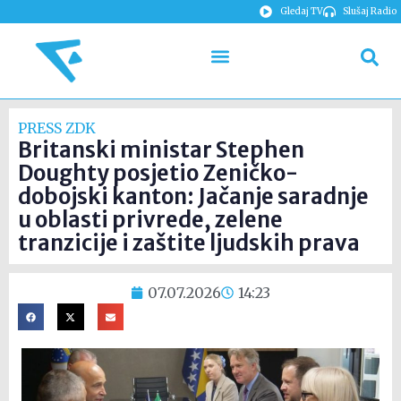
Gledaj TV
Slušaj Radio
PRESS ZDK
Britanski ministar Stephen
Doughty posjetio Zeničko-
dobojski kanton: Jačanje saradnje
u oblasti privrede, zelene
tranzicije i zaštite ljudskih prava
07.07.2026
14:23