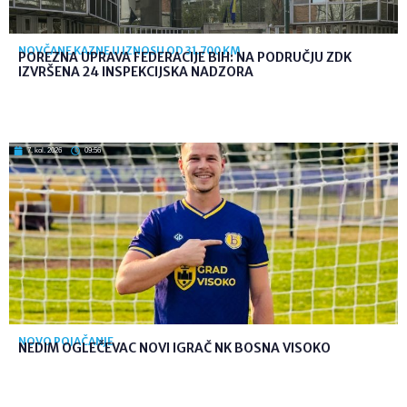
NOVČANE KAZNE U IZNOSU OD 31.700 KM
POREZNA UPRAVA FEDERACIJE BIH: NA PODRUČJU ZDK
IZVRŠENA 24 INSPEKCIJSKA NADZORA
7. kol. 2026
09:56
NOVO POJAČANJE
NEDIM OGLEČEVAC NOVI IGRAČ NK BOSNA VISOKO