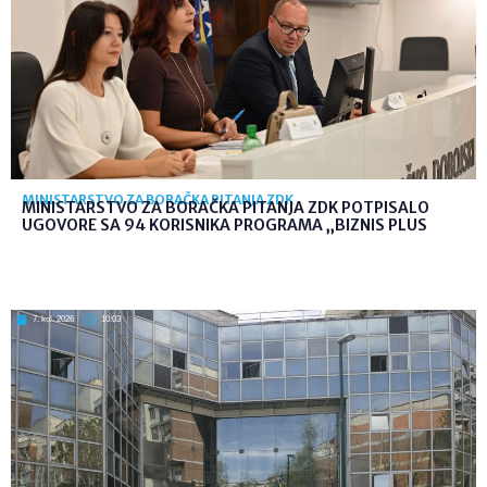
MINISTARSTVO ZA BORAČKA PITANJA ZDK
MINISTARSTVO ZA BORAČKA PITANJA ZDK POTPISALO
UGOVORE SA 94 KORISNIKA PROGRAMA „BIZNIS PLUS
7. kol. 2026
10:03