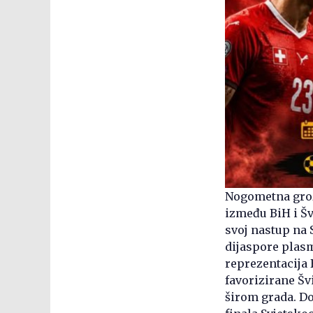
Nogometna groz
između BiH i Šv
svoj nastup na 
dijaspore plas
reprezentacija 
favorizirane Šv
širom grada. D