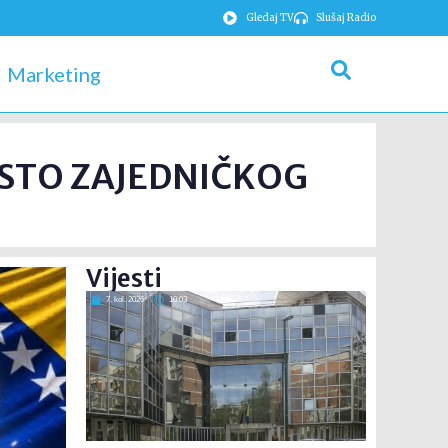
Gledaj TV
Slušaj Radio
Marketing
JESTO ZAJEDNIČKOG
Vijesti
7. kol. 2026
10:03