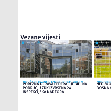
Vezane vijesti
7. kol. 2026
10:03
7. kol. 2026
NOVČANE KAZNE U IZNOSU OD 31.700 KM
NOVO PO
POREZNA UPRAVA FEDERACIJE BIH: NA
NEDIM O
PODRUČJU ZDK IZVRŠENA 24
BOSNA 
INSPEKCIJSKA NADZORA