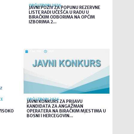
OPĆI IZBORI 2026
JAVNI POZIV ZA POPUNU REZERVNE
LISTE RADI UČEŠĆA U RADU U
BIRAČKIM ODBORIMA NA OPĆIM
IZBORIMA 2...
7. kol. 2026
08:35
CE
OPĆI IZBORI 2026
JAVNI KONKURS ZA PRIJAVU
KANDIDATA ZA ANGAŽMAN
VISOKO
OPERATERA NA BIRAČKIM MJESTIMA U
BOSNI I HERCEGOVIN...