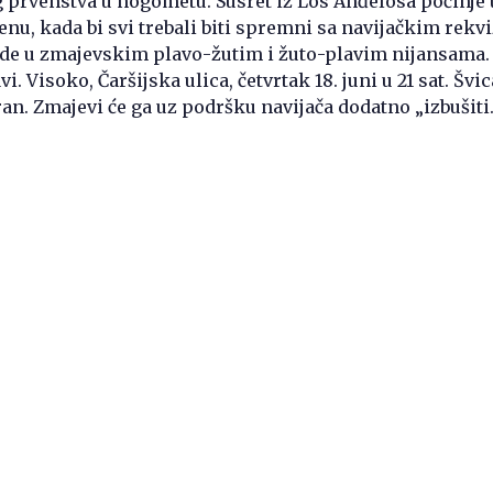
g prvenstva u nogometu. Susret iz Los Anđelosa počinje u
u, kada bi svi trebali biti spremni sa navijačkim rekvi
de u zmajevskim plavo-žutim i žuto-plavim nijansama.
vi. Visoko, Čaršijska ulica, četvrtak 18. juni u 21 sat. Švi
iran. Zmajevi će ga uz podršku navijača dodatno „izbušiti.