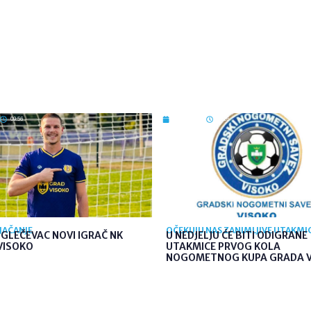
09:56
7. kol. 2026
09:26
JAČANJE
OČEKUJU NAS ZANIMLJIVE UTAKMI
GLEČEVAC NOVI IGRAČ NK
U NEDJELJU ĆE BITI ODIGRANE
VISOKO
UTAKMICE PRVOG KOLA
NOGOMETNOG KUPA GRADA 