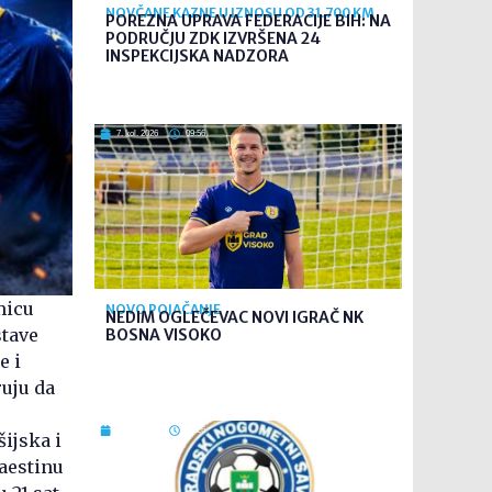
NOVČANE KAZNE U IZNOSU OD 31.700 KM
POREZNA UPRAVA FEDERACIJE BIH: NA
PODRUČJU ZDK IZVRŠENA 24
INSPEKCIJSKA NADZORA
7. kol. 2026
09:56
micu
NOVO POJAČANJE
NEDIM OGLEČEVAC NOVI IGRAČ NK
stave
BOSNA VISOKO
e i
uju da
7. kol. 2026
09:26
šijska i
aestinu