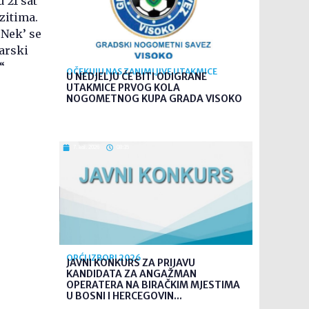
 21 sat
zitima.
 Nek’ se
carski
“
OČEKUJU NAS ZANIMLJIVE UTAKMICE
U NEDJELJU ĆE BITI ODIGRANE
UTAKMICE PRVOG KOLA
NOGOMETNOG KUPA GRADA VISOKO
7. kol. 2026
08:35
OPĆI IZBORI 2026
JAVNI KONKURS ZA PRIJAVU
KANDIDATA ZA ANGAŽMAN
OPERATERA NA BIRAČKIM MJESTIMA
U BOSNI I HERCEGOVIN...