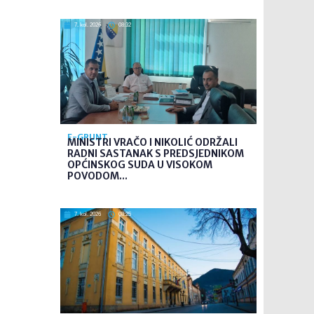
7. kol. 2026
08:32
E-GRUNT
MINISTRI VRAČO I NIKOLIĆ ODRŽALI
RADNI SASTANAK S PREDSJEDNIKOM
OPĆINSKOG SUDA U VISOKOM
POVODOM...
7. kol. 2026
08:25