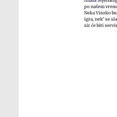
finala Svjetsko
po našem vremen
Neka Visoko bu
igra, nek’ se sla
sir će biti serv