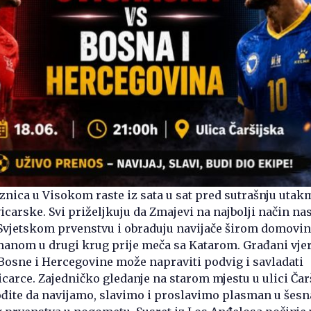
nica u Visokom raste iz sata u sat pred sutrašnju utak
icarske. Svi priželjkuju da Zmajevi na najbolji način na
Svjetskom prvenstvu i obraduju navijače širom domovin
manom u drugi krug prije meča sa Katarom. Građani vjer
Bosne i Hercegovine može napraviti podvig i savladati
icarce. Zajedničko gledanje na starom mjestu u ulici Čar
ođite da navijamo, slavimo i proslavimo plasman u šesn