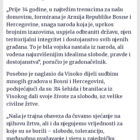
„Prije 34 godine, u najtežim trenucima za našu
domovinu, formirana je Armija Republike Bosne i
Hercegovine, snaga naroda koja je, uprkos
brojnim izazovima, uspjela odbraniti državu, njen
teritorijalni integritet i dostojanstvo svih njenih
građana. To je bila vojska nastala iz naroda, ali
vođena najuzvišenijim idealima slobode, pravde i
dostojanstva“, poručio je gradonačelnik.
Posebno je naglasio da Visoko dijeli sudbinu
mnogih gradova u Bosni i Hercegovini,
podsjećajući da su 314 šehida i branilaca iz
Visokog dali svoje živote za slobodu, uz velike
civilne žrtve.
„Naša je trajna obaveza da čuvamo sjećanje na
njihovu žrtvu, ali i da njegujemo vrijednosti za
koje su se borili – slobodu, toleranciju,
međusobno uvažavanje i vjeru u zajedničku