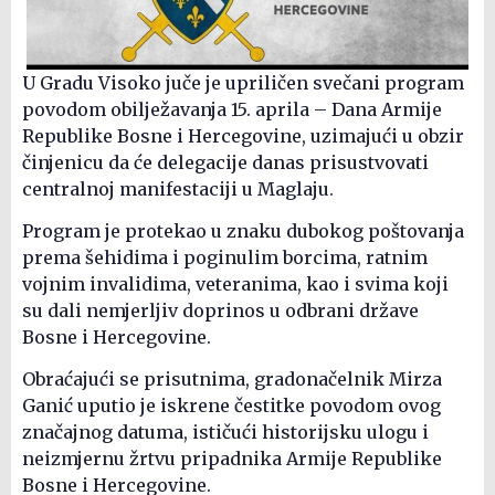
U Gradu Visoko juče je upriličen svečani program
povodom obilježavanja 15. aprila – Dana Armije
Republike Bosne i Hercegovine, uzimajući u obzir
činjenicu da će delegacije danas prisustvovati
centralnoj manifestaciji u Maglaju.
Program je protekao u znaku dubokog poštovanja
prema šehidima i poginulim borcima, ratnim
vojnim invalidima, veteranima, kao i svima koji
su dali nemjerljiv doprinos u odbrani države
Bosne i Hercegovine.
Obraćajući se prisutnima, gradonačelnik Mirza
Ganić uputio je iskrene čestitke povodom ovog
značajnog datuma, ističući historijsku ulogu i
neizmjernu žrtvu pripadnika Armije Republike
Bosne i Hercegovine.