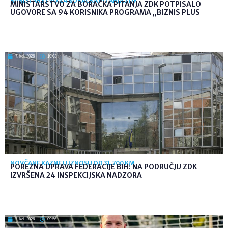
MINISTARSTVO ZA BORAČKA PITANJA ZDK
MINISTARSTVO ZA BORAČKA PITANJA ZDK POTPISALO
UGOVORE SA 94 KORISNIKA PROGRAMA „BIZNIS PLUS
7. kol. 2026
10:03
NOVČANE KAZNE U IZNOSU OD 31.700 KM
POREZNA UPRAVA FEDERACIJE BIH: NA PODRUČJU ZDK
IZVRŠENA 24 INSPEKCIJSKA NADZORA
7. kol. 2026
09:56