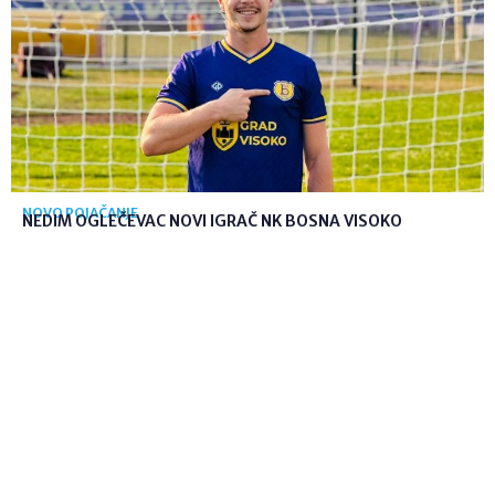
NOVO POJAČANJE
NEDIM OGLEČEVAC NOVI IGRAČ NK BOSNA VISOKO