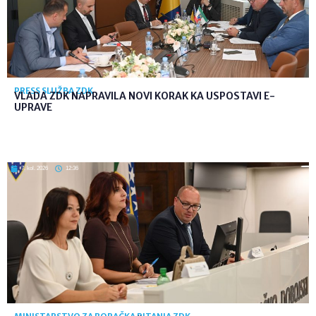
PRESS SLUŽBA ZDK
VLADA ZDK NAPRAVILA NOVI KORAK KA USPOSTAVI E-
UPRAVE
7. kol. 2026
12:36