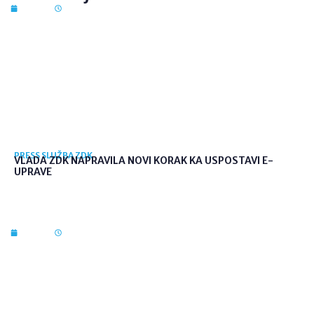
7. kol. 2026
12:41
PRESS SLUŽBA ZDK
VLADA ZDK NAPRAVILA NOVI KORAK KA USPOSTAVI E-
UPRAVE
7. kol. 2026
12:36