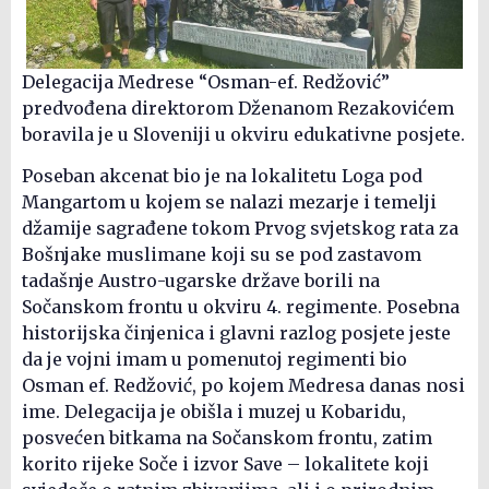
Delegacija Medrese “Osman-ef. Redžović”
predvođena direktorom Dženanom Rezakovićem
boravila je u Sloveniji u okviru edukativne posjete.
Poseban akcenat bio je na lokalitetu Loga pod
Mangartom u kojem se nalazi mezarje i temelji
džamije sagrađene tokom Prvog svjetskog rata za
Bošnjake muslimane koji su se pod zastavom
tadašnje Austro-ugarske države borili na
Sočanskom frontu u okviru 4. regimente. Posebna
historijska činjenica i glavni razlog posjete jeste
da je vojni imam u pomenutoj regimenti bio
Osman ef. Redžović, po kojem Medresa danas nosi
ime. Delegacija je obišla i muzej u Kobaridu,
posvećen bitkama na Sočanskom frontu, zatim
korito rijeke Soče i izvor Save – lokalitete koji