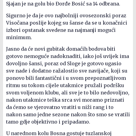
Sjajan je na golu bio Đorđe Bosić sa 14 odbrana.
Sigurno je da je ovo najbolniji ovosezonski poraz
Visočana poslije kojeg su šanse da se u konačnici
izbori opstanak svedene na najmanji mogući
minimum.
Jasno da će novi gubitak domaćih bodova biti
gotovo nemoguće nadoknaditi, iako još uvijek ima
dovoljno šansi, poraz od Sloge je gotovo ugasio
sve nade i dodatno ražalostio sve navijače, koji su
ponovo bili fantastični i u svom prepoznatljivom
ritmu su tokom cijele utakmice pružali podršku
svom voljenom klubu, ali sve je to bilo nedovoljno,
nakon utakmice teška srca svi moramo priznati
da ćemo se vjerovatno vratiti u niži rang i to
nakon samo jedne sezone nakon što smo se vratili
tamo gdje objektivno i pripadamo.
U narednom kolu Bosna gostuje tuzlanskoj