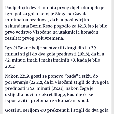
Posljednjih devet minuta prvog dijela donijelo je
igru gol za gol u kojoj je Sloga održavala
minimalnu prednost, da bi u posljednjim
sekundama Berin Keso pogodio za 14:13, što je bilo
prvo vodstvo Visočana na utakmici i konačan
rezultat prvog poluvremena.
Igrači Bosne bolje su otvorili drugi dio i u 39.
minuti stigli do dva gola prednosti (18:16), da bi u
42. minuti imali i maksimalnih +3, kada je bilo
20:17.
Nakon 22:19, gosti se ponovo “bude” i stižu do
poravnanja (22:22), da bi Visočani stigli do dva gola
prednosti u 52. minuti (25:23), nakon čega je
uslijedio novi preokret Sloge, kasnije će se
ispostaviti i preloman za konačan ishod.
Gosti su serijom 4:0 prekrenuli i stigli do dva gola