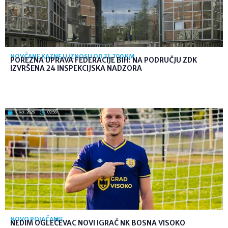
NOVČANE KAZNE U IZNOSU OD 31.700 KM
POREZNA UPRAVA FEDERACIJE BIH: NA PODRUČJU ZDK
IZVRŠENA 24 INSPEKCIJSKA NADZORA
7. kol. 2026
09:56
NOVO POJAČANJE
NEDIM OGLEČEVAC NOVI IGRAČ NK BOSNA VISOKO