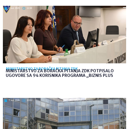
7. kol. 2026
12:36
MINISTARSTVO ZA BORAČKA PITANJA ZDK
MINISTARSTVO ZA BORAČKA PITANJA ZDK POTPISALO
UGOVORE SA 94 KORISNIKA PROGRAMA „BIZNIS PLUS
7. kol. 2026
10:03