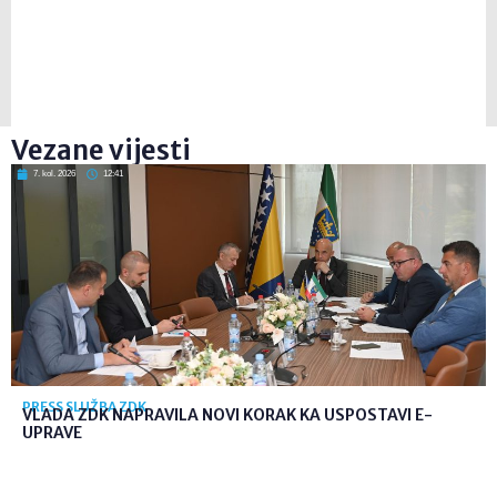
Vezane vijesti
7. kol. 2026
12:41
PRESS SLUŽBA ZDK
VLADA ZDK NAPRAVILA NOVI KORAK KA USPOSTAVI E-
UPRAVE