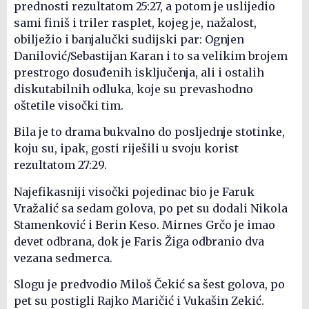
prednosti rezultatom 25:27, a potom je uslijedio
sami finiš i triler rasplet, kojeg je, nažalost,
obilježio i banjalučki sudijski par: Ognjen
Danilović/Sebastijan Karan i to sa velikim brojem
prestrogo dosuđenih isključenja, ali i ostalih
diskutabilnih odluka, koje su prevashodno
oštetile visočki tim.
Bila je to drama bukvalno do posljednje stotinke,
koju su, ipak, gosti riješili u svoju korist
rezultatom 27:29.
Najefikasniji visočki pojedinac bio je Faruk
Vražalić sa sedam golova, po pet su dodali Nikola
Stamenković i Berin Keso. Mirnes Grčo je imao
devet odbrana, dok je Faris Žiga odbranio dva
vezana sedmerca.
Slogu je predvodio Miloš Čekić sa šest golova, po
pet su postigli Rajko Maričić i Vukašin Zekić.