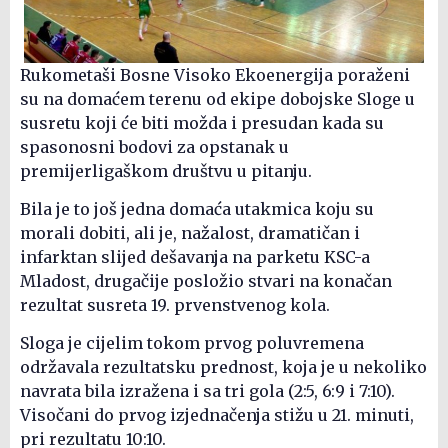
Rukometaši Bosne Visoko Ekoenergija poraženi
su na domaćem terenu od ekipe dobojske Sloge u
susretu koji će biti možda i presudan kada su
spasonosni bodovi za opstanak u
premijerligaškom društvu u pitanju.
Bila je to još jedna domaća utakmica koju su
morali dobiti, ali je, nažalost, dramatičan i
infarktan slijed dešavanja na parketu KSC-a
Mladost, drugačije posložio stvari na konačan
rezultat susreta 19. prvenstvenog kola.
Sloga je cijelim tokom prvog poluvremena
održavala rezultatsku prednost, koja je u nekoliko
navrata bila izražena i sa tri gola (2:5, 6:9 i 7:10).
Visočani do prvog izjednačenja stižu u 21. minuti,
pri rezultatu 10:10.