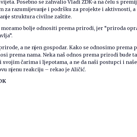
vijeta. Posebno se zahvalio Vladi ZDK-a na čelu s prem
 za razumijevanje i podršku za projekte i aktivnosti, a
nje struktura civilne zaštite.
e moramo bolje odnositi prema prirodi, jer “priroda opra
vlja”.
 prirode, a ne njen gospodar. Kako se odnosimo prema p
nosi prema nama. Neka naš odnos prema prirodi bude t
 svojim čarima i ljepotama, a ne da naši postupci i naše
vu njenu reakciju – rekao je Aličić.
ZDK