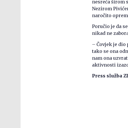
nesreća širom s
Nezirom Pivićem
naročito oprema
Poručio je da s
nikad ne zabora
– Čovjek je dio
tako se ona od
nam ona uzvrati
aktivnosti izazo
Press služba 