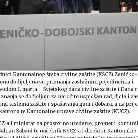
dnici Kantonalnog štaba civilne zaštite (KŠCZ) Zeničko-
ona dodijeljena su priznanja zaslužnim pojedincima i
odom 1. marta – Svjetskog dana civilne zaštite i Dana c
iznanja se dodjeljuju za naročito uspješan rad, djela i za
ji sistema zaštite i spašavanja ljudi i dobara, a na prij
antonu te Kantonalne uprave civilne zaštite (KUCZ).
-a i ministar za prostorno uređenje, promet i komunik
 Adnan Šabani te načelnik KŠCZ-a i direktor Kantonalne
 Džavid Aličić, uručili su “Pisanu pohvalu” vatrogascima