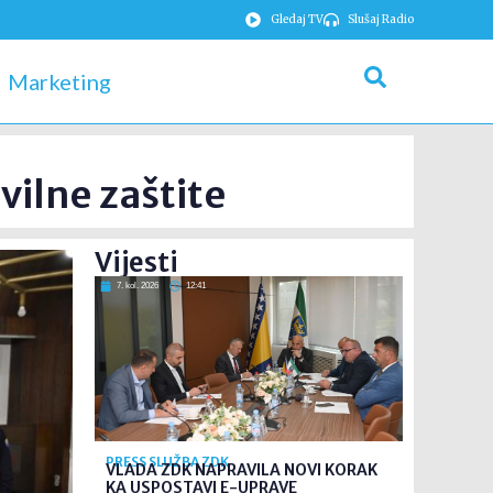
Gledaj TV
Slušaj Radio
Marketing
vilne zaštite
Vijesti
7. kol. 2026
12:41
PRESS SLUŽBA ZDK
VLADA ZDK NAPRAVILA NOVI KORAK
KA USPOSTAVI E-UPRAVE