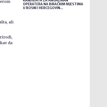
KANDIDATA ZA ANGAŽMAN
ijerom
OPERATERA NA BIRAČKIM MJESTIMA
U BOSNI I HERCEGOVIN...
šta, ali
rirodi,
akav da