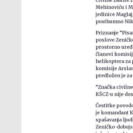
Mehinoviću i M
jedinice Maglaj
posthumno Niki
Priznanje “Pisa
poslove Zeničk
prostorno uređe
članovi komisi
helikoptera za 
komisije Arslan
predložen je za
“Značka civilne 
KŠCZ-u nije dost
Čestitke povodo
je komandant KŠ
spašavanja ljud
Zeničko-dobojs