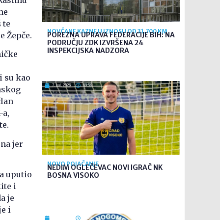
ne
 te
NOVČANE KAZNE U IZNOSU OD 31.700 KM
e Žepče.
POREZNA UPRAVA FEDERACIJE BIH: NA
PODRUČJU ZDK IZVRŠENA 24
INSPEKCIJSKA NADZORA
ničke
i su kao
7. kol. 2026
09:56
nskog
član
-a,
te.
ena jer
NOVO POJAČANJE
NEDIM OGLEČEVAC NOVI IGRAČ NK
a uputio
BOSNA VISOKO
ite i
a je
e i
7. kol. 2026
09:26