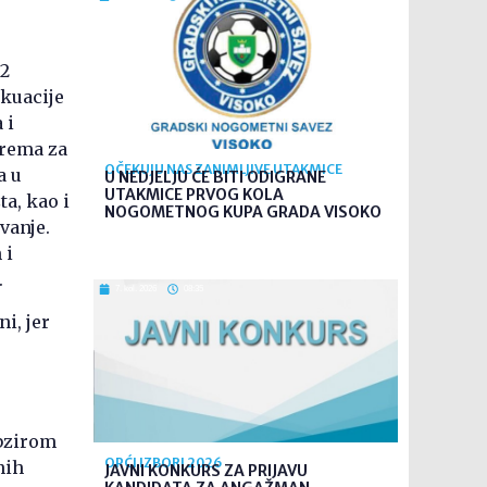
,2
kuacije
 i
prema za
OČEKUJU NAS ZANIMLJIVE UTAKMICE
a u
U NEDJELJU ĆE BITI ODIGRANE
UTAKMICE PRVOG KOLA
a, kao i
NOGOMETNOG KUPA GRADA VISOKO
vanje.
 i
.
7. kol. 2026
08:35
i, jer
obzirom
OPĆI IZBORI 2026
nih
JAVNI KONKURS ZA PRIJAVU