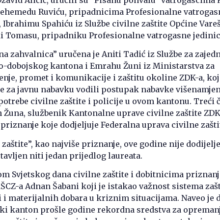
ehemedu Ruviću, pripadnicima Profesionalne vatrogas
, Ibrahimu Spahiću iz Službe civilne zaštite Općine Vareš
 Tomasu, pripadniku Profesionalne vatrogasne jedinic
na zahvalnica” uručena je Aniti Tadić iz Službe za zajed
o-dobojskog kantona i Emrahu Žuni iz Ministarstva za
nje, promet i komunikacije i zaštitu okoline ZDK-a, koj
je za javnu nabavku vodili postupak nabavke višenamje
potrebe civilne zaštite i policije u ovom kantonu. Treći 
 Žuna, službenik Kantonalne uprave civilne zaštite ZDK
 priznanje koje dodjeljuje Federalna uprava civilne zašti
zaštite”, kao najviše priznanje, ove godine nije dodijelj
avljen niti jedan prijedlog laureata.
m Svjetskog dana civilne zaštite i dobitnicima priznanj
CZ-a Adnan Šabani koji je istakao važnost sistema zašt
i i materijalnih dobara u kriznim situacijama. Naveo je d
ki kanton prošle godine rekordna sredstva za opremanj