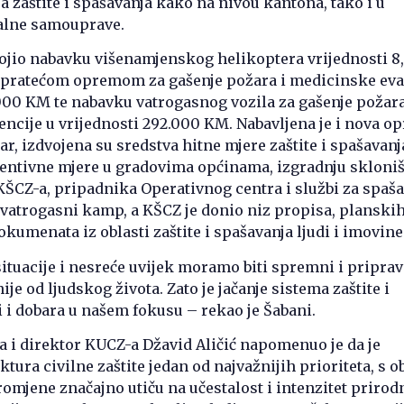
ra zaštite i spašavanja kako na nivou kantona, tako i u
alne samouprave.
ojio nabavku višenamjenskog helikoptera vrijednosti 8
 pratećom opremom za gašenje požara i medicinske eva
00 KM te nabavku vatrogasnog vozila za gašenje požara
encije u vrijednosti 292.000 KM. Nabavljena je i nova o
ar, izdvojena su sredstva hitne mjere zaštite i spašavanj
ntivne mjere u gradovima općinama, izgradnju skloništ
ŠCZ-a, pripadnika Operativnog centra i službi za spaša
vatrogasni kamp, a KŠCZ je donio niz propisa, planskih
umenata iz oblasti zaštite i spašavanja ljudi i imovine
ituacije i nesreće uvijek moramo biti spremni i pripravn
je od ljudskog života. Zato je jačanje sistema zaštite i
i i dobara u našem fokusu – rekao je Šabani.
 i direktor KUCZ-a Džavid Aličić napomenuo je da je
tura civilne zaštite jedan od najvažnijih prioriteta, s 
omjene značajno utiču na učestalost i intenzitet prirod