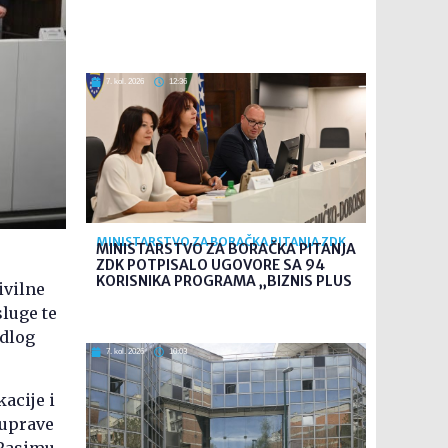
7. kol. 2026
12:36
MINISTARSTVO ZA BORAČKA PITANJA ZDK
MINISTARSTVO ZA BORAČKA PITANJA
ZDK POTPISALO UGOVORE SA 94
KORISNIKA PROGRAMA „BIZNIS PLUS
ivilne
sluge te
edlog
7. kol. 2026
10:03
acije i
 uprave
 Rasimu