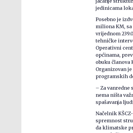
jačanje struktu
jedinicama lok
Posebno je izdv
miliona KM, sa
vrijednom 239.0
tehničke interv
Operativni cent
općinama, preve
obuku članova K
Organizovan je 
programskih dok
– Za vanredne s
nema ništa važni
spašavanja ljud
Načelnik KŠCZ-a
spremnost struk
da klimatske pr