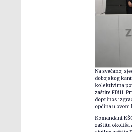
Na svečanoj sje
dobojskog kant
kolektivima pov
zaštite FBiH. Pr
doprinos izgradn
općina u ovom k
Komandant KŠCZ
zaštitu okoliša
civilne zaštite