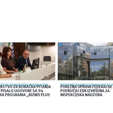
12:36
7. kol. 2026
10:03
STVO ZA BORAČKA PITANJA ZDK
NOVČANE KAZNE U IZNOSU OD 31.
ARSTVO ZA BORAČKA PITANJA
POREZNA UPRAVA FEDERACIJE 
TPISALO UGOVORE SA 94
PODRUČJU ZDK IZVRŠENA 24
KA PROGRAMA „BIZNIS PLUS
INSPEKCIJSKA NADZORA