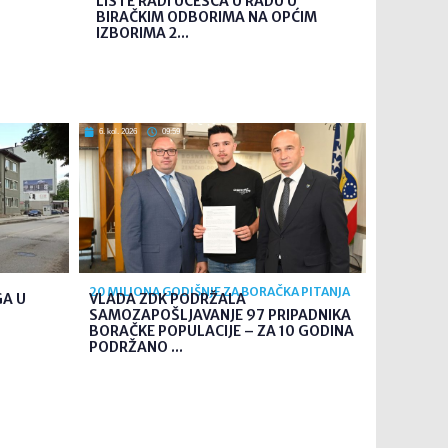
LISTE RADI UČEŠĆA U RADU U
BIRAČKIM ODBORIMA NA OPĆIM
IZBORIMA 2...
6. kol. 2026
09:59
20 MILIONA GODIŠNJE ZA BORAČKA PITANJA
GA U
VLADA ZDK PODRŽALA
SAMOZAPOŠLJAVANJE 97 PRIPADNIKA
BORAČKE POPULACIJE – ZA 10 GODINA
PODRŽANO ...