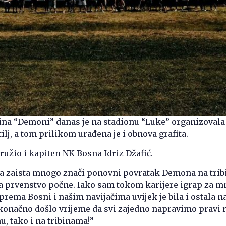
ina “Demoni” danas je na stadionu “Luke” organizovala
ilj, a tom prilikom urađena je i obnova grafita.
ružio i kapiten NK Bosna Idriz Džafić.
a zaista mnogo znači ponovni povratak Demona na tribi
a prvenstvo počne. Iako sam tokom karijere igrap za 
 prema Bosni i našim navijačima uvijek je bila i ostala 
 konačno došlo vrijeme da svi zajedno napravimo pravi r
u, tako i na tribinama!”