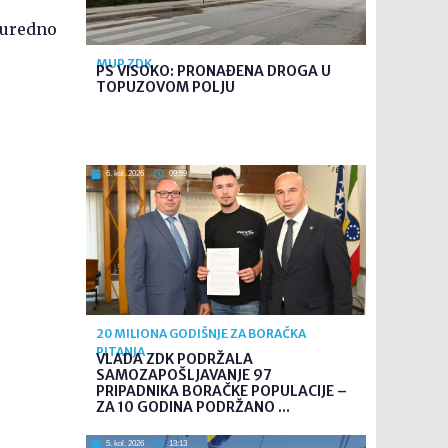
i uredno
MUP ZDK
PS VISOKO: PRONAĐENA DROGA U
TOPUZOVOM POLJU
6. kol. 2026
09:59
20 MILIONA GODIŠNJE ZA BORAČKA
PITANJA
VLADA ZDK PODRŽALA
SAMOZAPOŠLJAVANJE 97
PRIPADNIKA BORAČKE POPULACIJE –
ZA 10 GODINA PODRŽANO ...
5. kol. 2026
13:13