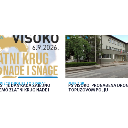
10:33
6. kol. 2026
10:24
 DJECU OBOLJELU OD RAKA”
MUP ZDK
ST JE DAN KADA ZAJEDNO
PS VISOKO: PRONAĐENA DRO
MO ZLATNI KRUG NADE I
TOPUZOVOM POLJU