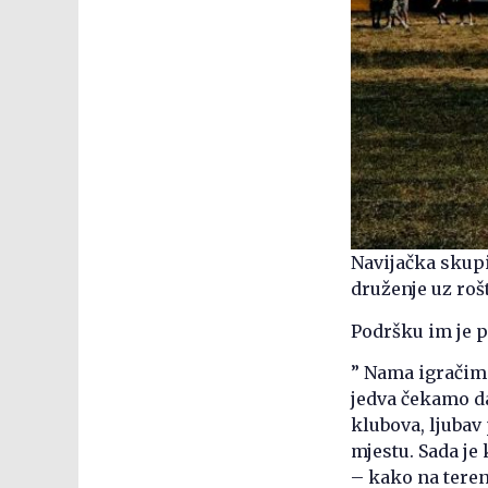
Navijačka skup
druženje uz rošt
Podršku im je p
​” Nama igračim
jedva čekamo d
klubova, ljubav
mjestu. Sada je
– kako na teren