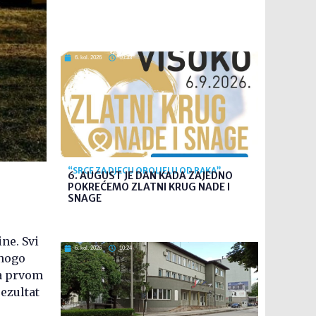
6. kol. 2026
10:33
“SRCE ZA DJECU OBOLJELU OD RAKA”
6. AUGUST JE DAN KADA ZAJEDNO
POKREĆEMO ZLATNI KRUG NADE I
SNAGE
ne. Svi
6. kol. 2026
10:24
mnogo
na prvom
ezultat