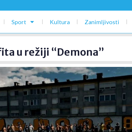
Sport
Kultura
Zanimljivosti
fita u režiji “Demona”