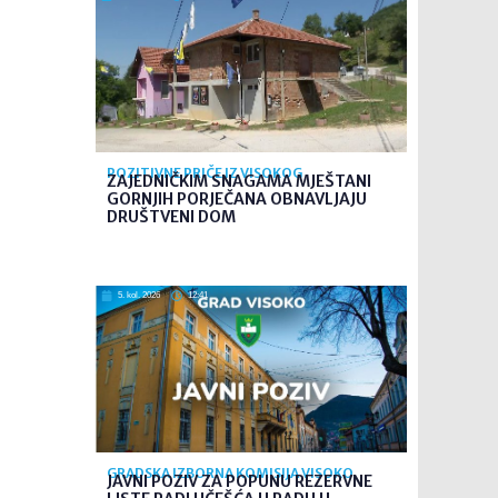
POZITIVNE PRIČE IZ VISOKOG
ZAJEDNIČKIM SNAGAMA MJEŠTANI
GORNJIH PORJEČANA OBNAVLJAJU
DRUŠTVENI DOM
5. kol. 2026
12:41
GRADSKA IZBORNA KOMISIJA VISOKO
JAVNI POZIV ZA POPUNU REZERVNE