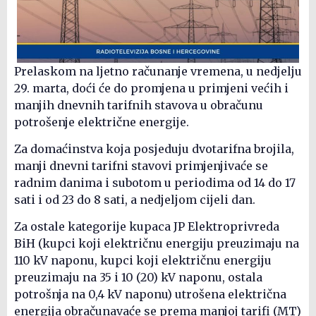
Prelaskom na ljetno računanje vremena, u nedjelju
29. marta, doći će do promjena u primjeni većih i
manjih dnevnih tarifnih stavova u obračunu
potrošenje električne energije.
Za domaćinstva koja posjeduju dvotarifna brojila,
manji dnevni tarifni stavovi primjenjivaće se
radnim danima i subotom u periodima od 14 do 17
sati i od 23 do 8 sati, a nedjeljom cijeli dan.
Za ostale kategorije kupaca JP Elektroprivreda
BiH (kupci koji električnu energiju preuzimaju na
110 kV naponu, kupci koji električnu energiju
preuzimaju na 35 i 10 (20) kV naponu, ostala
potrošnja na 0,4 kV naponu) utrošena električna
energija obračunavaće se prema manjoj tarifi (MT)