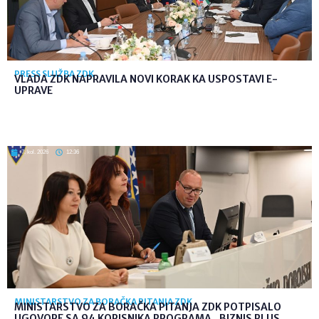
PRESS SLUŽBA ZDK
VLADA ZDK NAPRAVILA NOVI KORAK KA USPOSTAVI E-
UPRAVE
7. kol. 2026
12:36
MINISTARSTVO ZA BORAČKA PITANJA ZDK
MINISTARSTVO ZA BORAČKA PITANJA ZDK POTPISALO
UGOVORE SA 94 KORISNIKA PROGRAMA „BIZNIS PLUS