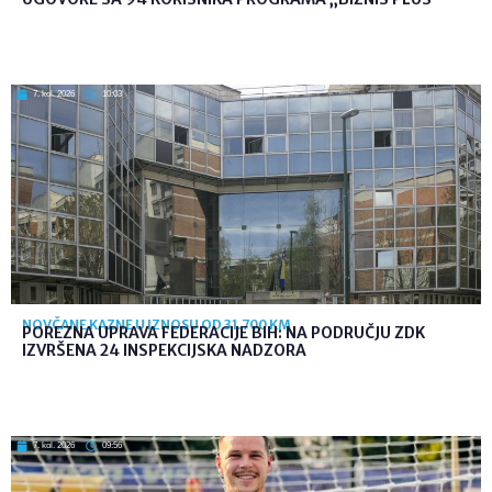
7. kol. 2026
10:03
NOVČANE KAZNE U IZNOSU OD 31.700 KM
POREZNA UPRAVA FEDERACIJE BIH: NA PODRUČJU ZDK
IZVRŠENA 24 INSPEKCIJSKA NADZORA
7. kol. 2026
09:56