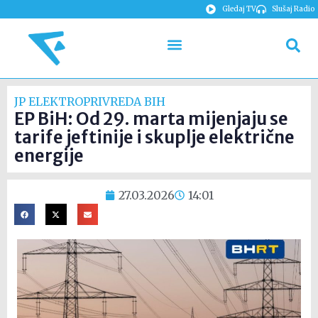
Gledaj TV
Slušaj Radio
JP ELEKTROPRIVREDA BIH
EP BiH: Od 29. marta mijenjaju se
tarife jeftinije i skuplje električne
energije
27.03.2026
14:01