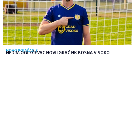
NOVO POJAČANJE
NEDIM OGLEČEVAC NOVI IGRAČ NK BOSNA VISOKO