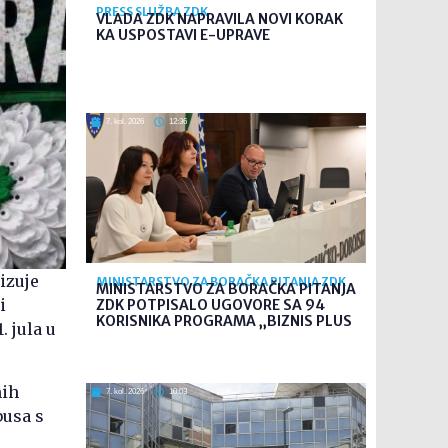
PRESS SLUŽBA ZDK
VLADA ZDK NAPRAVILA NOVI KORAK
KA USPOSTAVI E-UPRAVE
7. kol. 2026
12:36
izuje
MINISTARSTVO ZA BORAČKA PITANJA ZDK
MINISTARSTVO ZA BORAČKA PITANJA
i
ZDK POTPISALO UGOVORE SA 94
KORISNIKA PROGRAMA „BIZNIS PLUS
. jula u
nih
7. kol. 2026
10:03
busa s