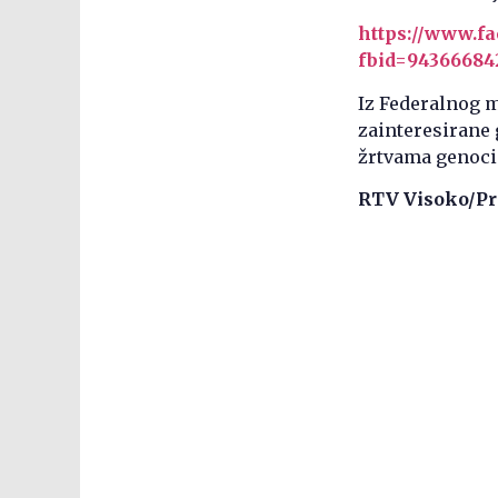
https://www.f
fbid=94366684
Iz Federalnog m
zainteresirane 
žrtvama genocid
RTV Visoko/Pr