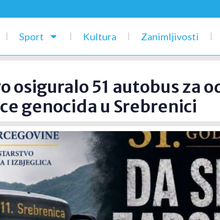
Sport
Kultura
Zanimljivosti
o osiguralo 51 autobus za o
ice genocida u Srebrenici