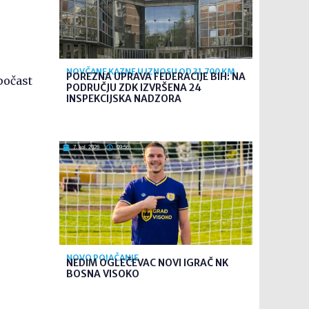
NOVČANE KAZNE U IZNOSU OD 31.700 KM
POREZNA UPRAVA FEDERACIJE BIH: NA
počast
PODRUČJU ZDK IZVRŠENA 24
INSPEKCIJSKA NADZORA
7. kol. 2026
09:56
NOVO POJAČANJE
NEDIM OGLEČEVAC NOVI IGRAČ NK
BOSNA VISOKO