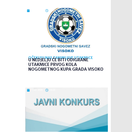
7. kol. 2026
09:26
OČEKUJU NAS ZANIMLJIVE UTAKMICE
U NEDJELJU ĆE BITI ODIGRANE
UTAKMICE PRVOG KOLA
NOGOMETNOG KUPA GRADA VISOKO
7. kol. 2026
08:35