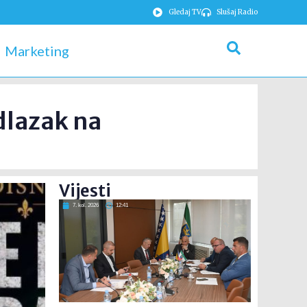
Gledaj TV
Slušaj Radio
Marketing
dlazak na
Vijesti
7. kol. 2026
12:41