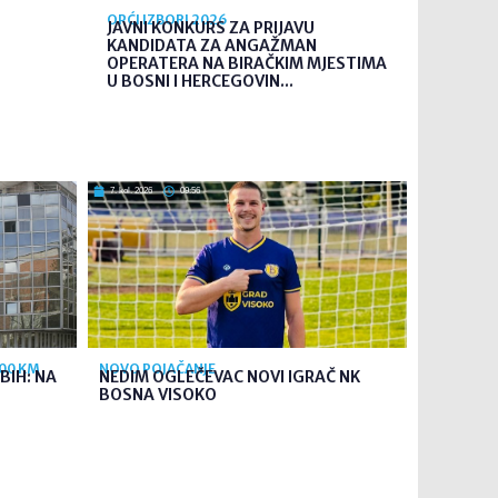
OPĆI IZBORI 2026
JAVNI KONKURS ZA PRIJAVU
KANDIDATA ZA ANGAŽMAN
OPERATERA NA BIRAČKIM MJESTIMA
U BOSNI I HERCEGOVIN...
7. kol. 2026
09:56
700 KM
NOVO POJAČANJE
BIH: NA
NEDIM OGLEČEVAC NOVI IGRAČ NK
BOSNA VISOKO