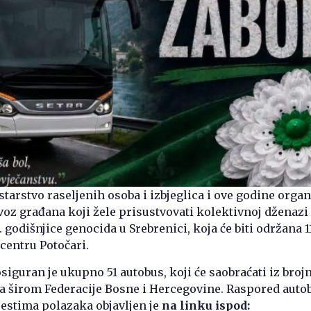
tarstvo raseljenih osoba i izbjeglica i ove godine organ
voz građana koji žele prisustvovati kolektivnoj dženazi 
. godišnjice genocida u Srebrenici, koja će biti održana 11
entru Potočari.
osiguran je ukupno 51 autobus, koji će saobraćati iz broj
a širom Federacije Bosne i Hercegovine. Raspored auto
estima polazaka objavljen je
na linku ispod: