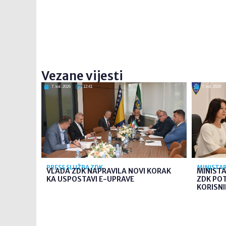
Vezane vijesti
7. kol. 2026
12:41
7. kol. 2026
PRESS SLUŽBA ZDK
MINISTAR
VLADA ZDK NAPRAVILA NOVI KORAK
MINIST
KA USPOSTAVI E-UPRAVE
ZDK PO
KORISNI