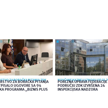
12:36
7. kol. 2026
10:03
STVO ZA BORAČKA PITANJA ZDK
NOVČANE KAZNE U IZNOSU OD 31.
ARSTVO ZA BORAČKA PITANJA
POREZNA UPRAVA FEDERACIJE 
TPISALO UGOVORE SA 94
PODRUČJU ZDK IZVRŠENA 24
KA PROGRAMA „BIZNIS PLUS
INSPEKCIJSKA NADZORA