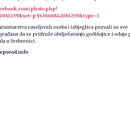
acebook.com/photo.php?
2061239&set=p.943666842061239&type=3
inistarstva raseljenih osoba i izbjeglica pozvali su sve
građane da se pridruže obilježavanju godišnjice i odaju 
a u Srebrenici.
eporod.info