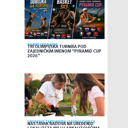
KOMPLEKS RAVNE
TRI OLIMPIJSKA TURNIRA POD
ZAJEDNIČKIM IMENOM “PYRAMID CUP
2026”
5. kol. 2026
11:20
UREĐENJE ŽARDINJERA I SADNJA CVIJEĆA
NASTAVAK RADOVA NA UREĐENJU