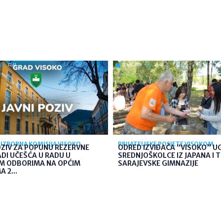
12:41
5. kol. 2026
12:40
IZBORNA KOMISIJA VISOKO
PRIJATELJSKE POSJETE VISOKOM
OZIV ZA POPUNU REZERVNE
ODRED IZVIĐAČA “VISOKO” U
ADI UČEŠĆA U RADU U
SREDNJOŠKOLCE IZ JAPANA I 
IM ODBORIMA NA OPĆIM
SARAJEVSKE GIMNAZIJE
 2...