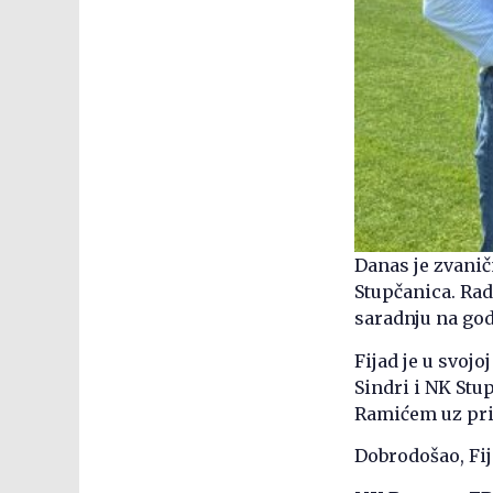
Danas je zvanič
Stupčanica. Ra
saradnju na go
​Fijad je u svoj
Sindri i NK St
Ramićem uz pri
Dobrodošao, Fij