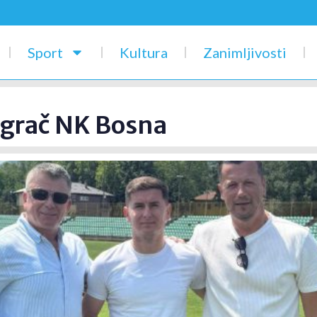
Sport
Kultura
Zanimljivosti
igrač NK Bosna