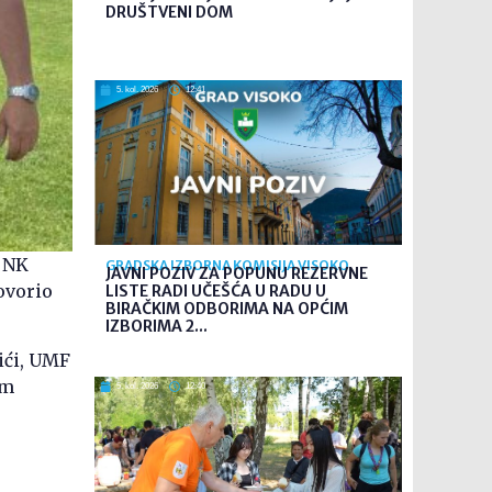
DRUŠTVENI DOM
5. kol. 2026
12:41
z NK
GRADSKA IZBORNA KOMISIJA VISOKO
JAVNI POZIV ZA POPUNU REZERVNE
ovorio
LISTE RADI UČEŠĆA U RADU U
BIRAČKIM ODBORIMA NA OPĆIM
IZBORIMA 2...
žići, UMF
om
5. kol. 2026
12:40