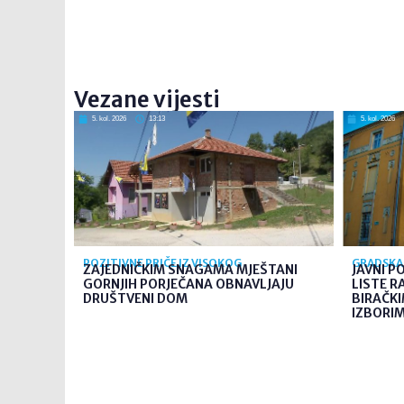
Vezane vijesti
5. kol. 2026
13:13
5. kol. 2026
POZITIVNE PRIČE IZ VISOKOG
GRADSKA 
ZAJEDNIČKIM SNAGAMA MJEŠTANI
JAVNI P
GORNJIH PORJEČANA OBNAVLJAJU
LISTE R
DRUŠTVENI DOM
BIRAČK
IZBORIMA