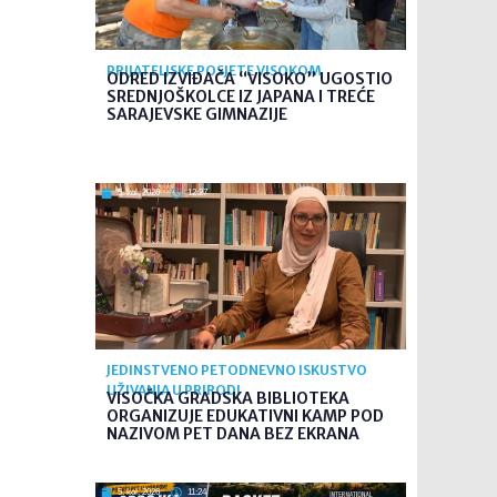
PRIJATELJSKE POSJETE VISOKOM
ODRED IZVIĐAČA “VISOKO” UGOSTIO
SREDNJOŠKOLCE IZ JAPANA I TREĆE
SARAJEVSKE GIMNAZIJE
5. kol. 2026
12:27
JEDINSTVENO PETODNEVNO ISKUSTVO
UŽIVANJA U PRIRODI
VISOČKA GRADSKA BIBLIOTEKA
ORGANIZUJE EDUKATIVNI KAMP POD
NAZIVOM PET DANA BEZ EKRANA
5. kol. 2026
11:24