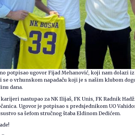
no potpisao ugovor Fijad Mehanović, koji nam dolazi i
di se o vrhunskom napadaču koji je s našim klubom dog
dinu dana.
oj karijeri nastupao za NK Ilijaš, FK Unis, FK Radnik Had
upčanica. Ugovor je potpisao s predsjednikom UO Vahid
sustvo sa šefom stručnog štaba Eldinom Dedićem.
ade!