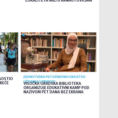
LOKALITETA MILI U ARNAUTOVIĆIMA
5. kol. 2026
12:27
JEDINSTVENO PETODNEVNO ISKUSTVO
GOSTIO
UŽIVANJA U PRIRODI
TREĆE
VISOČKA GRADSKA BIBLIOTEKA
ORGANIZUJE EDUKATIVNI KAMP POD
NAZIVOM PET DANA BEZ EKRANA