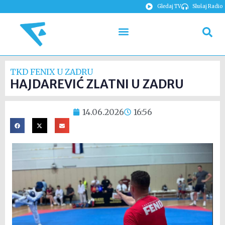
Gledaj TV
Slušaj Radio
TKD FENIX U ZADRU
HAJDAREVIĆ ZLATNI U ZADRU
14.06.2026
16:56