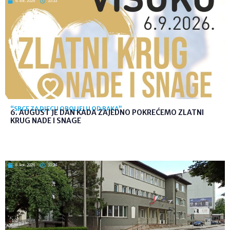
6. kol. 2026
10:33
“SRCE ZA DJECU OBOLJELU OD RAKA”
6. AUGUST JE DAN KADA ZAJEDNO POKREĆEMO ZLATNI
KRUG NADE I SNAGE
6. kol. 2026
10:24