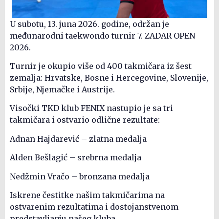
U subotu, 13. juna 2026. godine, održan je
međunarodni taekwondo turnir 7. ZADAR OPEN
2026.
Turnir je okupio više od 400 takmičara iz šest
zemalja: Hrvatske, Bosne i Hercegovine, Slovenije,
Srbije, Njemačke i Austrije.
Visočki TKD klub FENIX nastupio je sa tri
takmičara i ostvario odlične rezultate:
Adnan Hajdarević – zlatna medalja
Alden Bešlagić – srebrna medalja
Nedžmin Vračo – bronzana medalja
Iskrene čestitke našim takmičarima na
ostvarenim rezultatima i dostojanstvenom
predstavljanju našeg kluba.