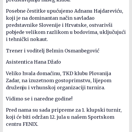
Posebne čestitke upućujemo Adnanu Hajdareviću,
koji je na dominantan način savladao
predstavnike Slovenije i Hrvatske, ostvarivši
pobjede velikom razlikom u bodovima, uključujući
i tehnički nokaut.
Trener i voditelj Belmin Osmanbegović
Asistentica Hana Džafo
Veliko hvala domaćinu, TKD klubu Plovanija
Zadar, na izuzetnom gostoprimstvu, lijepom
druženju i vrhunskoj organizaciji turnira.
Vidimo se i naredne godine!
Pred nama su sada pripreme za 1. klupski turnir,
koji će biti održan 12. jula u našem Sportskom
centru FENIX.