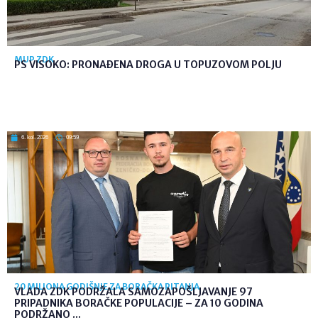
MUP ZDK
PS VISOKO: PRONAĐENA DROGA U TOPUZOVOM POLJU
6. kol. 2026
09:59
20 MILIONA GODIŠNJE ZA BORAČKA PITANJA
VLADA ZDK PODRŽALA SAMOZAPOŠLJAVANJE 97
PRIPADNIKA BORAČKE POPULACIJE – ZA 10 GODINA
PODRŽANO ...