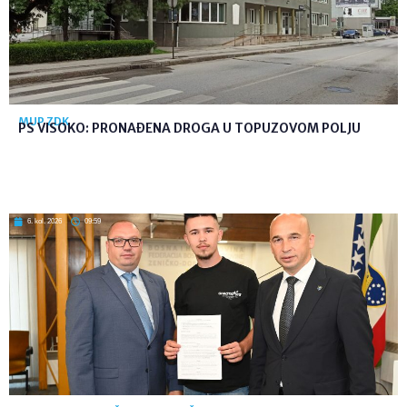
MUP ZDK
PS VISOKO: PRONAĐENA DROGA U TOPUZOVOM POLJU
6. kol. 2026
09:59