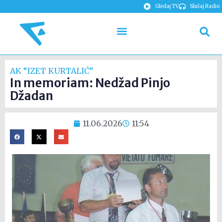
Gledaj TV
Slušaj Radio
AK “IZET KURTALIĆ”
In memoriam: Nedžad Pinjo
Džadan
11.06.2026
11:54