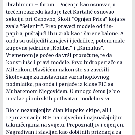
Ibrahimom – Ibrom… Počeo je kao osnovac, u
trećem razredu kada je Izet Kurtalić osnovao
sekciju pri Osnovnoj školi “Ognjen Prica” koja se
zvala “Seleniti”. Prvo praveći modele od flis-
papira, puštajući ih u zrak kao i šarene balone. A
onda su uslijedili zmajevi i jedrilice, potom male
kupovne jedrilice „Kolibri“ i „Kumulus“.
Vremenom je počeo da vrši proračune, te da
konstriuše i pravi modele. Prvo hidropenjače sa
Milenkom Plavšićem nakon što su završili
školovanje za nastavnike vazduhoplovnog
podmlatka, pa onda i penjače iz klase F1C sa
Muharemom Njegovićem. U mnogo čemu je bio
nosilac pionirskih pothvata u modelarstvu.
Bio je nezamjenjivi član klupske ekipe, ali i
reprezentacije BiH na najvećim i najznačajnijim
takmičenjima na svijetu. Prepoznatljiv i cijenjen.
Nagrađivan i slavljen kao dobitnih priznanja za