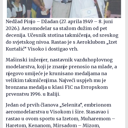
Nedžad Pinjo – Džadan (27. aprila 1949 – 8. juni
2026.). Aeromodelar sa stažom dužim od pet
decenija. Učesnik stotina takmičenja, od sreskog
do svjetskog nivoa. Rastao je s Aeroklubom „Izet
Kurtalić“ Visoko i dostigao vrh.
Mašinski inženjer, nastavnik vazduhoplovnog
modelarstva, koji je znanje prenosio na mlade, a
njegovo umijeće je krunisano medaljama na
velikim takmičenjima. Najveći uspjeh mu je
bronzana medalja u klasi F1C na Evropskom
prvenstvu 1996. u Italiji.
Jedan od prvih članova „Selenita“, embrionom
aeromodelarstva u Visokom i šire. Stasavao i
rastao u ovom sportu sa Izetom, Muharemom –
Haretom, Kenanom, Mirsadom – Mizom,