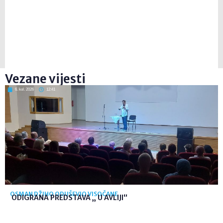
Vezane vijesti
6. kol. 2026
12:41
OSMAN DŽIHO ODUŠEVIO VISOČANE
ODIGRANA PREDSTAVA „ U AVLIJI“