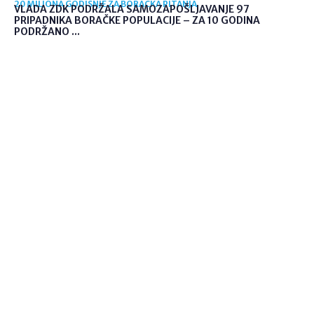
20 MILIONA GODIŠNJE ZA BORAČKA PITANJA
VLADA ZDK PODRŽALA SAMOZAPOŠLJAVANJE 97
PRIPADNIKA BORAČKE POPULACIJE – ZA 10 GODINA
PODRŽANO ...