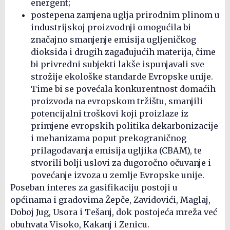
energent;
postepena zamjena uglja prirodnim plinom u
industrijskoj proizvodnji omogućila bi
značajno smanjenje emisija ugljeničkog
dioksida i drugih zagađujućih materija, čime
bi privredni subjekti lakše ispunjavali sve
strožije ekološke standarde Evropske unije.
Time bi se povećala konkurentnost domaćih
proizvoda na evropskom tržištu, smanjili
potencijalni troškovi koji proizlaze iz
primjene evropskih politika dekarbonizacije
i mehanizama poput prekograničnog
prilagođavanja emisija ugljika (CBAM), te
stvorili bolji uslovi za dugoročno očuvanje i
povećanje izvoza u zemlje Evropske unije.
Poseban interes za gasifikaciju postoji u
općinama i gradovima Žepče, Zavidovići, Maglaj,
Doboj Jug, Usora i Tešanj, dok postojeća mreža već
obuhvata Visoko, Kakanj i Zenicu.