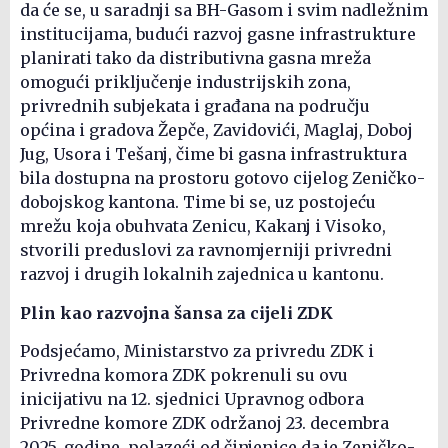
da će se, u saradnji sa BH-Gasom i svim nadležnim
institucijama, budući razvoj gasne infrastrukture
planirati tako da distributivna gasna mreža
omogući priključenje industrijskih zona,
privrednih subjekata i građana na području
općina i gradova Žepče, Zavidovići, Maglaj, Doboj
Jug, Usora i Tešanj, čime bi gasna infrastruktura
bila dostupna na prostoru gotovo cijelog Zeničko-
dobojskog kantona. Time bi se, uz postojeću
mrežu koja obuhvata Zenicu, Kakanj i Visoko,
stvorili preduslovi za ravnomjerniji privredni
razvoj i drugih lokalnih zajednica u kantonu.
Plin kao razvojna šansa za cijeli ZDK
Podsjećamo, Ministarstvo za privredu ZDK i
Privredna komora ZDK pokrenuli su ovu
inicijativu na 12. sjednici Upravnog odbora
Privredne komore ZDK održanoj 23. decembra
2025. godine, polazeći od činjenice da je Zeničko-