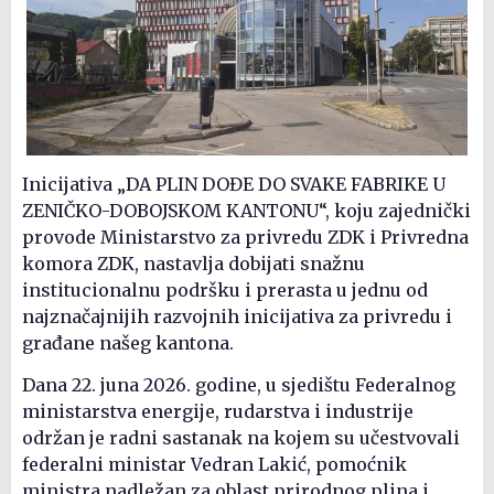
Inicijativa „DA PLIN DOĐE DO SVAKE FABRIKE U
ZENIČKO-DOBOJSKOM KANTONU“, koju zajednički
provode Ministarstvo za privredu ZDK i Privredna
komora ZDK, nastavlja dobijati snažnu
institucionalnu podršku i prerasta u jednu od
najznačajnijih razvojnih inicijativa za privredu i
građane našeg kantona.
Dana 22. juna 2026. godine, u sjedištu Federalnog
ministarstva energije, rudarstva i industrije
održan je radni sastanak na kojem su učestvovali
federalni ministar Vedran Lakić, pomoćnik
ministra nadležan za oblast prirodnog plina i