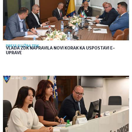
PRESS SLUŽBA ZDK
VLADA ZDK NAPRAVILA NOVI KORAK KA USPOSTAVI E-
UPRAVE
7. kol. 2026
12:36