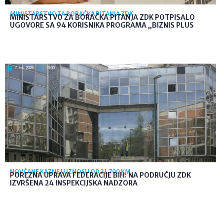
MINISTARSTVO ZA BORAČKA PITANJA ZDK
MINISTARSTVO ZA BORAČKA PITANJA ZDK POTPISALO
UGOVORE SA 94 KORISNIKA PROGRAMA „BIZNIS PLUS
7. kol. 2026
10:03
NOVČANE KAZNE U IZNOSU OD 31.700 KM
POREZNA UPRAVA FEDERACIJE BIH: NA PODRUČJU ZDK
IZVRŠENA 24 INSPEKCIJSKA NADZORA