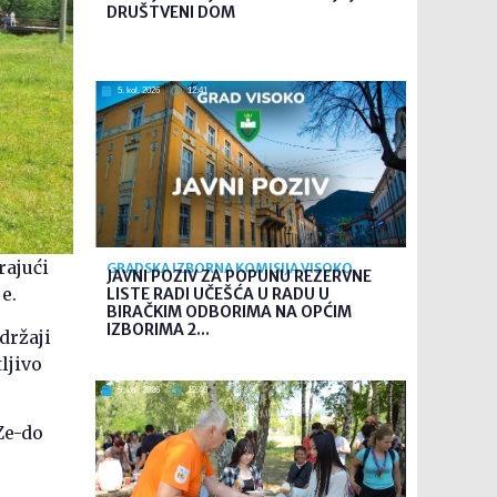
DRUŠTVENI DOM
5. kol. 2026
12:41
rajući
GRADSKA IZBORNA KOMISIJA VISOKO
JAVNI POZIV ZA POPUNU REZERVNE
e.
LISTE RADI UČEŠĆA U RADU U
BIRAČKIM ODBORIMA NA OPĆIM
IZBORIMA 2...
držaji
ljivo
5. kol. 2026
12:40
Ze-do