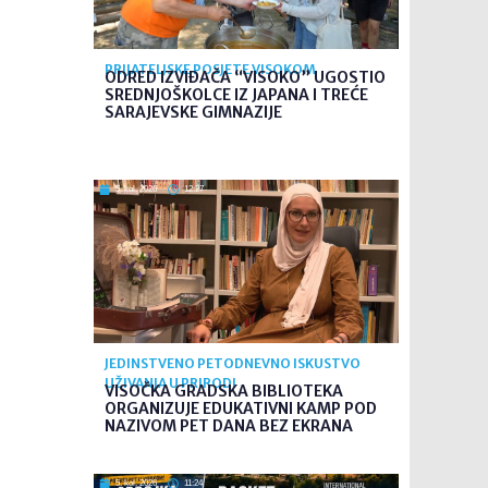
PRIJATELJSKE POSJETE VISOKOM
ODRED IZVIĐAČA “VISOKO” UGOSTIO
SREDNJOŠKOLCE IZ JAPANA I TREĆE
SARAJEVSKE GIMNAZIJE
5. kol. 2026
12:27
JEDINSTVENO PETODNEVNO ISKUSTVO
UŽIVANJA U PRIRODI
VISOČKA GRADSKA BIBLIOTEKA
ORGANIZUJE EDUKATIVNI KAMP POD
NAZIVOM PET DANA BEZ EKRANA
5. kol. 2026
11:24