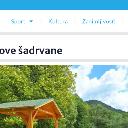
Sport
Kultura
Zanimljivosti
 nove šadrvane