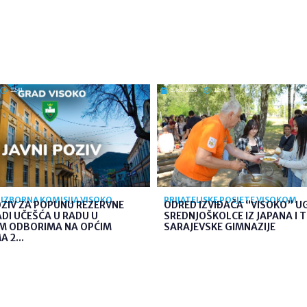
12:41
5. kol. 2026
12:40
IZBORNA KOMISIJA VISOKO
PRIJATELJSKE POSJETE VISOKOM
OZIV ZA POPUNU REZERVNE
ODRED IZVIĐAČA “VISOKO” U
ADI UČEŠĆA U RADU U
SREDNJOŠKOLCE IZ JAPANA I 
IM ODBORIMA NA OPĆIM
SARAJEVSKE GIMNAZIJE
 2...