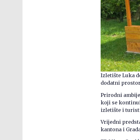
Izletište Luka 
dodatni prostor
Prirodni ambijen
koji se kontinu
izletište i turi
Vrijedni predst
kantona i Grada