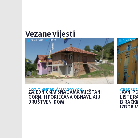
Vezane vijesti
5. kol. 2026
13:13
5. kol. 2026
POZITIVNE PRIČE IZ VISOKOG
GRADSKA 
ZAJEDNIČKIM SNAGAMA MJEŠTANI
JAVNI P
GORNJIH PORJEČANA OBNAVLJAJU
LISTE R
DRUŠTVENI DOM
BIRAČK
IZBORIMA