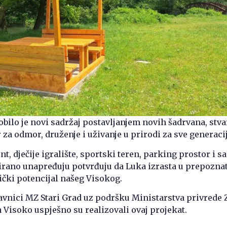
dobilo je novi sadržaj postavljanjem novih šadrvana, stva
 za odmor, druženje i uživanje u prirodi za sve generacij
t, dječije igralište, sportski teren, parking prostor i sa
irano unapređuju potvrđuju da Luka izrasta u prepoznat
stički potencijal našeg Visokog.
avnici MZ Stari Grad uz podršku Ministarstva privrede 
 Visoko uspješno su realizovali ovaj projekat.