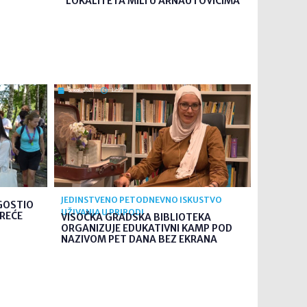
LOKALITETA MILI U ARNAUTOVIĆIMA
5. kol. 2026
12:27
JEDINSTVENO PETODNEVNO ISKUSTVO
GOSTIO
UŽIVANJA U PRIRODI
TREĆE
VISOČKA GRADSKA BIBLIOTEKA
ORGANIZUJE EDUKATIVNI KAMP POD
NAZIVOM PET DANA BEZ EKRANA