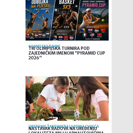
KOMPLEKS RAVNE
TRI OLIMPIJSKA TURNIRA POD
ZAJEDNIČKIM IMENOM “PYRAMID CUP
2026”
5. kol. 2026
11:20
UREĐENJE ŽARDINJERA I SADNJA CVIJEĆA
NASTAVAK RADOVA NA UREĐENJU