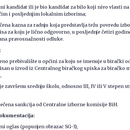
lni kandidat ili je bio kandidat za bilo koji nivo vlasti na
ćim i posljednjim lokalnim izborima;
ečena kazna za radnju koja predstavlja težu povredu izb
isa za koju je lično odgovorno, u posljednje četiri godin
dana pravosnažnosti odluke.
:
eno prebivalište u općini za koju se imenuje u birački od
pisan u izvod iz Centralnog biračkog spiska za biračko m
,
e završenu srednju školu, odnosno III, IV ili V stepen s
rečena sankcija od Centralne izborne komisije BiH.
dokumentacija:
avni oglas (popunjen obrazac SG-3),