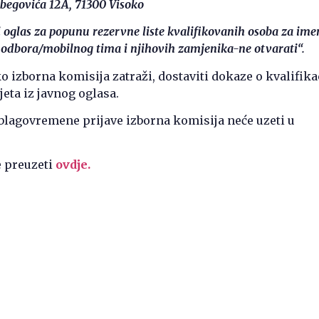
etbegovića 12A, 71300 Visoko
i oglas za popunu rezervne liste kvalifikovanih osoba za im
 odbora/mobilnog tima i njihovih zamjenika-ne otvarati“.
o izborna komisija zatraži, dostaviti dokaze o kvalifikac
jeta iz javnog oglasa.
blagovremene prijave izborna komisija neće uzeti u
 preuzeti
ovdje.