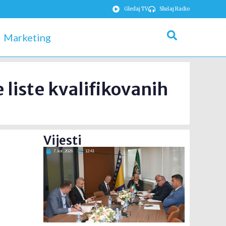
Gledaj TV
Slušaj Radio
Marketing
 liste kvalifikovanih
Vijesti
7. kol. 2026
12:41