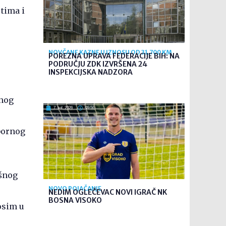
tima i
NOVČANE KAZNE U IZNOSU OD 31.700 KM
POREZNA UPRAVA FEDERACIJE BIH: NA
PODRUČJU ZDK IZVRŠENA 24
INSPEKCIJSKA NADZORA
rnog
7. kol. 2026
09:56
zbornog
ršnog
NOVO POJAČANJE
NEDIM OGLEČEVAC NOVI IGRAČ NK
BOSNA VISOKO
 osim u