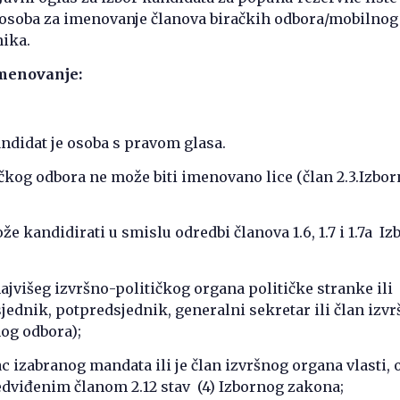
 osoba za imenovanje članova biračkih odbora/mobilnog 
nika.
imenovanje:
kandidat je osoba s pravom glasa.
ačkog odbora ne može biti imenovano lice (član 2.3.Izbo
že kandidirati u smislu odredbi članova 1.6, 1.7 i 1.7a I
najvišeg izvršno-političkog organa političke stranke ili
sjednik, potpredsjednik, generalni sekretar ili član izv
nog odbora);
ac izabranog mandata ili je član izvršnog organa vlasti,
dviđenim članom 2.12 stav (4) Izbornog zakona;