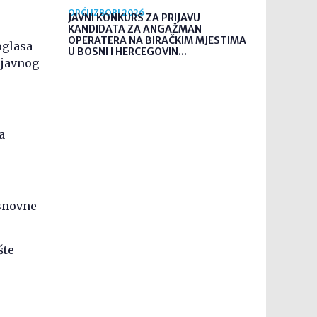
OPĆI IZBORI 2026
JAVNI KONKURS ZA PRIJAVU
KANDIDATA ZA ANGAŽMAN
OPERATERA NA BIRAČKIM MJESTIMA
oglasa
U BOSNI I HERCEGOVIN...
 javnog
a
osnovne
šte