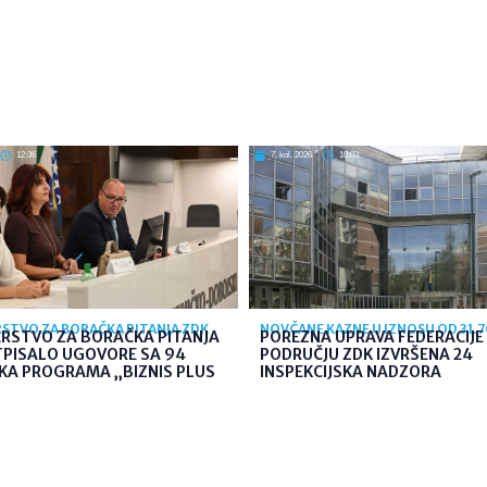
12:36
7. kol. 2026
10:03
STVO ZA BORAČKA PITANJA ZDK
NOVČANE KAZNE U IZNOSU OD 31.
ARSTVO ZA BORAČKA PITANJA
POREZNA UPRAVA FEDERACIJE 
TPISALO UGOVORE SA 94
PODRUČJU ZDK IZVRŠENA 24
KA PROGRAMA „BIZNIS PLUS
INSPEKCIJSKA NADZORA