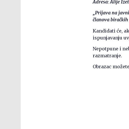
Adresa: Alije Iz
„Prijava na javn
članova biračkih
Kandidati će, ak
ispunjavanju uv
Nepotpune i ne
razmatranje.
Obrazac možete