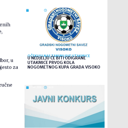
7. kol. 2026
09:26
ornih
e,
OČEKUJU NAS ZANIMLJIVE UTAKMICE
U NEDJELJU ĆE BITI ODIGRANE
bor, u
UTAKMICE PRVOG KOLA
jesto za
NOGOMETNOG KUPA GRADA VISOKO
tručne
7. kol. 2026
08:35