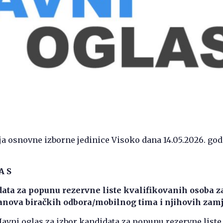
a osnovne izborne jedinice Visoko dana 14.05.2026. god
A S
data za popunu rezervne liste kvalifikovanih osoba z
anova biračkih odbora/mobilnog tima i njihovih zam
Javni oglas za izbor kandidata za popunu rezervne liste