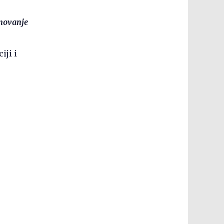
enovanje
iji i