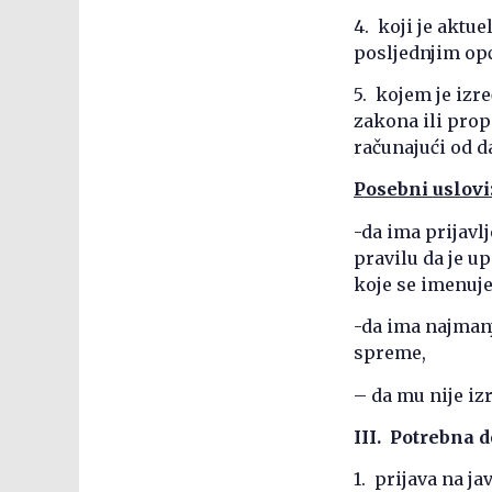
4. koji je aktue
posljednjim op
5. kojem je izr
zakona ili prop
računajući od 
Posebni uslovi
-da ima prijavlj
pravilu da je u
koje se imenuje
-da ima najmanj
spreme,
– da mu nije iz
III. Potrebna 
1. prijava na j