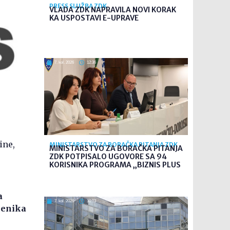
PRESS SLUŽBA ZDK
VLADA ZDK NAPRAVILA NOVI KORAK
KA USPOSTAVI E-UPRAVE
7. kol. 2026
12:36
ine,
MINISTARSTVO ZA BORAČKA PITANJA ZDK
MINISTARSTVO ZA BORAČKA PITANJA
ZDK POTPISALO UGOVORE SA 94
KORISNIKA PROGRAMA „BIZNIS PLUS
a
7. kol. 2026
10:03
jenika