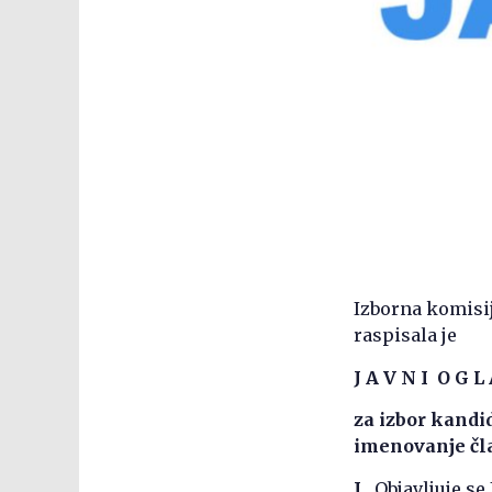
Izborna komisij
raspisala je
J A V N I O G L 
za izbor kandi
imenovanje čl
I.
Objavljuje se 