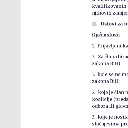
kvalifikovanih
njihovih zamje
II. Uslovi za 
Opći uslovi:
1. Prijavljeni 
2. Za člana bir
zakona BiH) :
1. koje se ne mo
zakona BiH;
2. koje je član 
koalicije (pred
odbora ili glav
3. koje je nosil
slučajevima pre