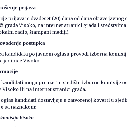
nošenje prijava
je prijava je dvadeset (20) dana od dana objave javnog 
či grada Visoko, na internet stranici grada i sredstvima
okalni radio, štampani mediji).
rovođenje postupka
ra kandidata po javnom oglasu provodi izborna komisij
e jedinice Visoko.
ormacije
 kandidati mogu preuzeti u sjedištu izborne komisije 
 Visoko ili na internet stranici grada.
 oglas kandidati dostavljaju u zatvorenoj koverti u sjedi
je sa naznakom:
komisija Visoko