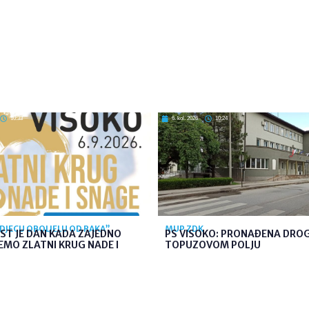
10:33
6. kol. 2026
10:24
 DJECU OBOLJELU OD RAKA”
MUP ZDK
ST JE DAN KADA ZAJEDNO
PS VISOKO: PRONAĐENA DRO
MO ZLATNI KRUG NADE I
TOPUZOVOM POLJU