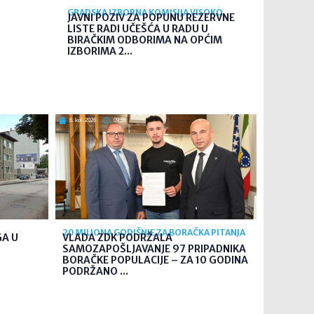
GRADSKA IZBORNA KOMISIJA VISOKO
JAVNI POZIV ZA POPUNU REZERVNE
LISTE RADI UČEŠĆA U RADU U
BIRAČKIM ODBORIMA NA OPĆIM
IZBORIMA 2...
6. kol. 2026
09:59
20 MILIONA GODIŠNJE ZA BORAČKA PITANJA
GA U
VLADA ZDK PODRŽALA
SAMOZAPOŠLJAVANJE 97 PRIPADNIKA
BORAČKE POPULACIJE – ZA 10 GODINA
PODRŽANO ...