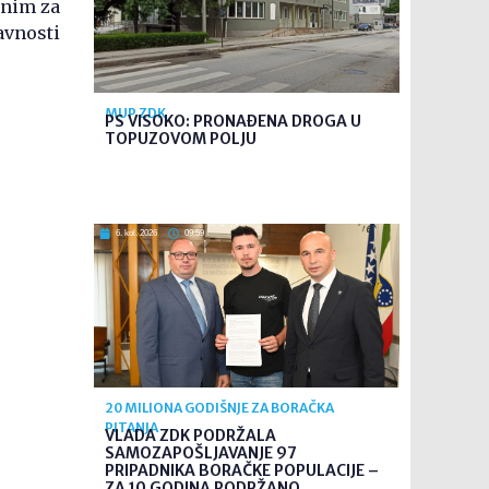
žnim za
avnosti
MUP ZDK
PS VISOKO: PRONAĐENA DROGA U
TOPUZOVOM POLJU
6. kol. 2026
09:59
20 MILIONA GODIŠNJE ZA BORAČKA
PITANJA
VLADA ZDK PODRŽALA
SAMOZAPOŠLJAVANJE 97
PRIPADNIKA BORAČKE POPULACIJE –
ZA 10 GODINA PODRŽANO ...