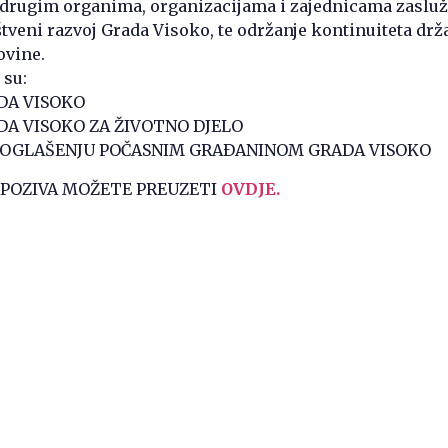
i drugim organima, organizacijama i zajednicama zaslu
štveni razvoj Grada Visoko, te održanje kontinuiteta drž
ovine.
 su:
DA VISOKО
DA VISOKO ZA ŽIVOTNO DJELO
PROGLAŠENJU POČASNIM GRAÐANINOM GRADA VISOKO
 POZIVA MOŽETE PREUZETI
OVDJE.