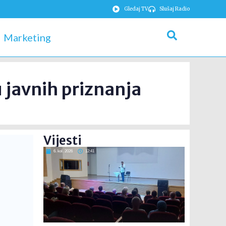
Gledaj TV
Slušaj Radio
Marketing
 javnih priznanja
Vijesti
6. kol. 2026
12:41