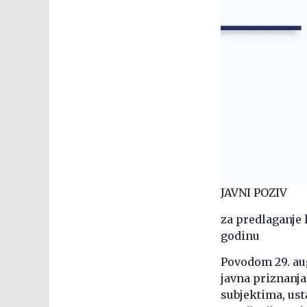
JAVNI POZIV
za predlaganje 
godinu
Povodom 29. aug
javna priznanj
subjektima, us