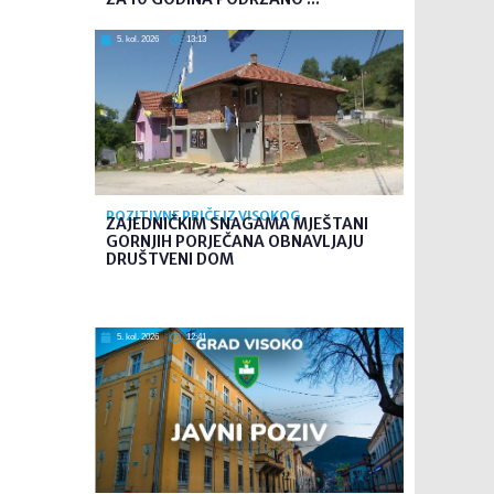
5. kol. 2026
13:13
POZITIVNE PRIČE IZ VISOKOG
ZAJEDNIČKIM SNAGAMA MJEŠTANI
GORNJIH PORJEČANA OBNAVLJAJU
DRUŠTVENI DOM
5. kol. 2026
12:41