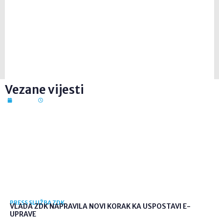
Vezane vijesti
7. kol. 2026
12:41
PRESS SLUŽBA ZDK
VLADA ZDK NAPRAVILA NOVI KORAK KA USPOSTAVI E-
UPRAVE