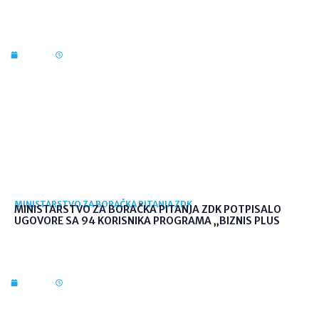
7. kol. 2026
12:36
MINISTARSTVO ZA BORAČKA PITANJA ZDK
MINISTARSTVO ZA BORAČKA PITANJA ZDK POTPISALO
UGOVORE SA 94 KORISNIKA PROGRAMA „BIZNIS PLUS
7. kol. 2026
10:03