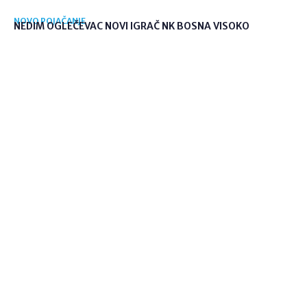
NOVO POJAČANJE
NEDIM OGLEČEVAC NOVI IGRAČ NK BOSNA VISOKO