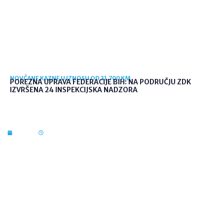
NOVČANE KAZNE U IZNOSU OD 31.700 KM
POREZNA UPRAVA FEDERACIJE BIH: NA PODRUČJU ZDK
IZVRŠENA 24 INSPEKCIJSKA NADZORA
7. kol. 2026
09:56