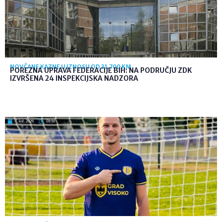
NOVČANE KAZNE U IZNOSU OD 31.700 KM
POREZNA UPRAVA FEDERACIJE BIH: NA PODRUČJU ZDK
IZVRŠENA 24 INSPEKCIJSKA NADZORA
7. kol. 2026
09:56