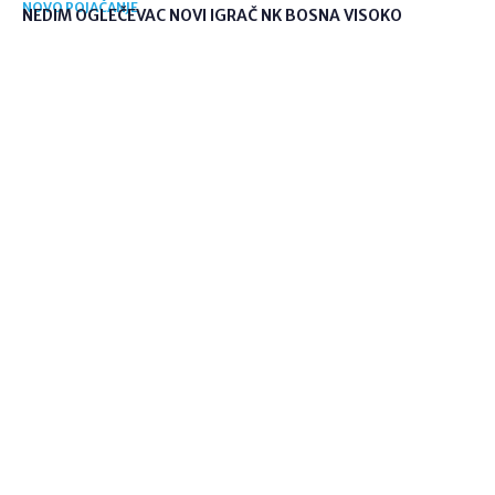
NOVO POJAČANJE
NEDIM OGLEČEVAC NOVI IGRAČ NK BOSNA VISOKO