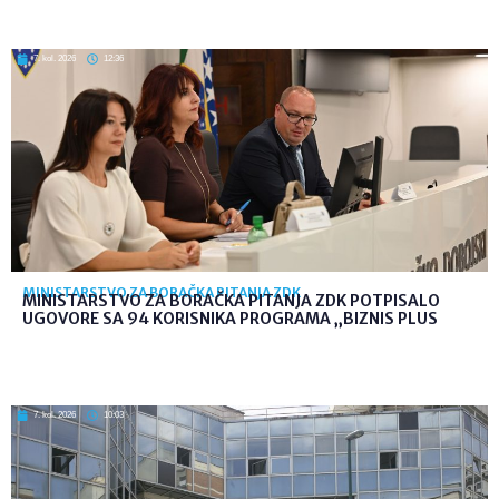
7. kol. 2026
12:36
MINISTARSTVO ZA BORAČKA PITANJA ZDK
MINISTARSTVO ZA BORAČKA PITANJA ZDK POTPISALO
UGOVORE SA 94 KORISNIKA PROGRAMA „BIZNIS PLUS
7. kol. 2026
10:03