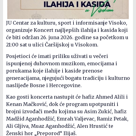
JU Centar za kulturu, sport i informisanje Visoko,
organizuje Koncert najljepših ilahija i kasida koji
će biti održan 26. juna 2026. godine sa početkom u
21:00 sat u ulici Čaršijskoj u Visokom.
Posjetioci će imati priliku uživati u večeri
ispunjenoj duhovnom muzikom, emocijama i
porukama koje ilahije i kaside prenose
generacijama, njegujući bogatu tradiciju i kulturno
naslijeđe Bosne i Hercegovine.
Kao gosti koncerta nastupit će hafiz Ahmed Alili i
Kenan Mačković, dok će program upotpuniti i
brojni izvođači među kojima su Asim Zukić, hafiz
Madžid Aganhodžić, Emrah Valjevac, Ramiz Petak,
Ali Gljiva, Muaz Aganhodžić, Alen Hrustić te
Ženski hor „Preporod“ Ilijaš.