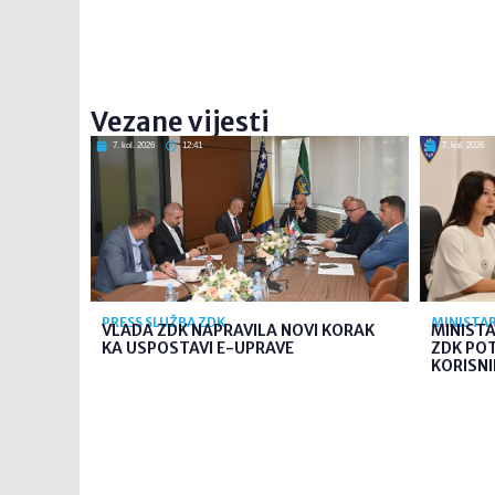
Vezane vijesti
7. kol. 2026
12:41
7. kol. 2026
PRESS SLUŽBA ZDK
MINISTAR
VLADA ZDK NAPRAVILA NOVI KORAK
MINIST
KA USPOSTAVI E-UPRAVE
ZDK PO
KORISNI