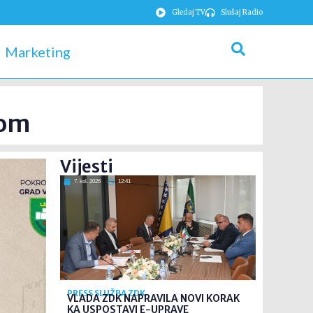
Gledaj TV
Slušaj Radio
Marketing
kom
Vijesti
7. kol. 2026
12:41
PRESS SLUŽBA ZDK
VLADA ZDK NAPRAVILA NOVI KORAK
KA USPOSTAVI E-UPRAVE