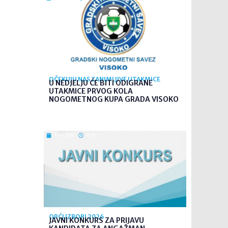
OČEKUJU NAS ZANIMLJIVE UTAKMICE
U NEDJELJU ĆE BITI ODIGRANE
UTAKMICE PRVOG KOLA
NOGOMETNOG KUPA GRADA VISOKO
7. kol. 2026
08:35
OPĆI IZBORI 2026
JAVNI KONKURS ZA PRIJAVU