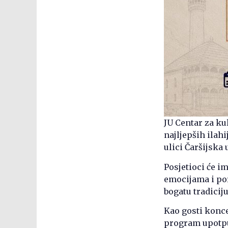
JU Centar za ku
najljepših ilahi
ulici Čaršijska
Posjetioci će i
emocijama i por
bogatu tradicij
Kao gosti konce
program upotpun