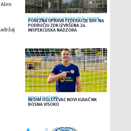
 Alen
NOVČANE KAZNE U IZNOSU OD 31.700 KM
POREZNA UPRAVA FEDERACIJE BIH: NA
PODRUČJU ZDK IZVRŠENA 24
sadržaj
INSPEKCIJSKA NADZORA
7. kol. 2026
09:56
NOVO POJAČANJE
NEDIM OGLEČEVAC NOVI IGRAČ NK
BOSNA VISOKO
7. kol. 2026
09:26