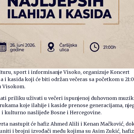
lturu, sport i informisanje Visoko, organizuje Koncert
ja i kasida koji će biti održan večeras sa početkom u 21:0
 u Visokom.
mati priliku uživati u večeri ispunjenoj duhovnom muzi
ukama koje ilahije i kaside prenose generacijama, nje
u i kulturno naslijeđe Bosne i Hercegovine.
rta nastupit će hafiz Ahmed Alili i Kenan Mačković, dok
iti i brojni izvođači među kojima su Asim Zukić, hafi