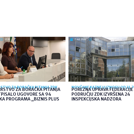
12:36
7. kol. 2026
10:03
STVO ZA BORAČKA PITANJA ZDK
NOVČANE KAZNE U IZNOSU OD 31.
ARSTVO ZA BORAČKA PITANJA
POREZNA UPRAVA FEDERACIJE 
TPISALO UGOVORE SA 94
PODRUČJU ZDK IZVRŠENA 24
KA PROGRAMA „BIZNIS PLUS
INSPEKCIJSKA NADZORA