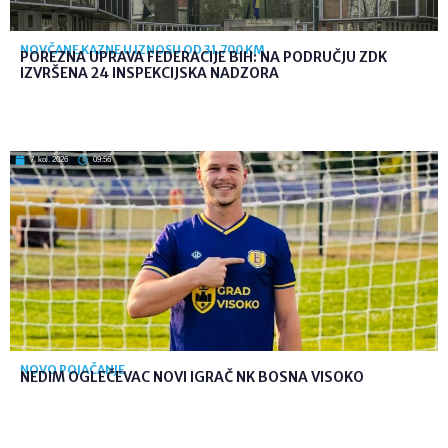
NOVČANE KAZNE U IZNOSU OD 31.700 KM
POREZNA UPRAVA FEDERACIJE BIH: NA PODRUČJU ZDK
IZVRŠENA 24 INSPEKCIJSKA NADZORA
7. kol. 2026
09:56
NOVO POJAČANJE
NEDIM OGLEČEVAC NOVI IGRAČ NK BOSNA VISOKO