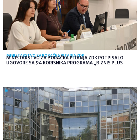
MINISTARSTVO ZA BORAČKA PITANJA ZDK
MINISTARSTVO ZA BORAČKA PITANJA ZDK POTPISALO
UGOVORE SA 94 KORISNIKA PROGRAMA „BIZNIS PLUS
7. kol. 2026
10:03