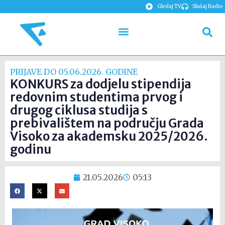
Gledaj TV
Slušaj Radio
PRIJAVE DO 05.06.2026. GODINE
KONKURS za dodjelu stipendija
redovnim studentima prvog i
drugog ciklusa studija s
prebivalištem na području Grada
Visoko za akademsku 2025/2026.
godinu
21.05.2026
05:13