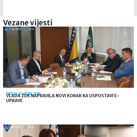
Vezane vijesti
7. kol. 2026
12:41
PRESS SLUŽBA ZDK
VLADA ZDK NAPRAVILA NOVI KORAK KA USPOSTAVI E-
UPRAVE
7. kol. 2026
12:36