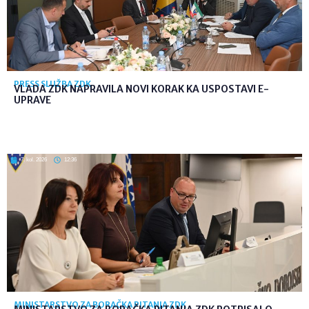
PRESS SLUŽBA ZDK
VLADA ZDK NAPRAVILA NOVI KORAK KA USPOSTAVI E-
UPRAVE
7. kol. 2026
12:36
MINISTARSTVO ZA BORAČKA PITANJA ZDK