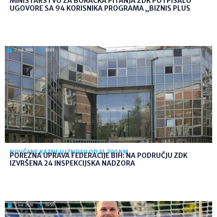
MINISTARSTVO ZA BORAČKA PITANJA ZDK POTPISALO
UGOVORE SA 94 KORISNIKA PROGRAMA „BIZNIS PLUS
7. kol. 2026
10:03
NOVČANE KAZNE U IZNOSU OD 31.700 KM
POREZNA UPRAVA FEDERACIJE BIH: NA PODRUČJU ZDK
IZVRŠENA 24 INSPEKCIJSKA NADZORA
7. kol. 2026
09:56