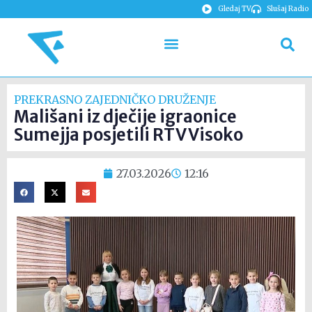
Gledaj TV
Slušaj Radio
PREKRASNO ZAJEDNIČKO DRUŽENJE
Mališani iz dječije igraonice
Sumejja posjetili RTV Visoko
27.03.2026
12:16