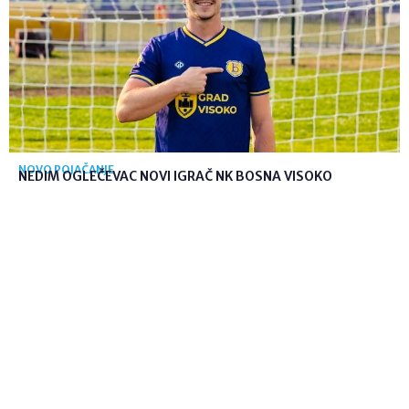
NOVO POJAČANJE
NEDIM OGLEČEVAC NOVI IGRAČ NK BOSNA VISOKO