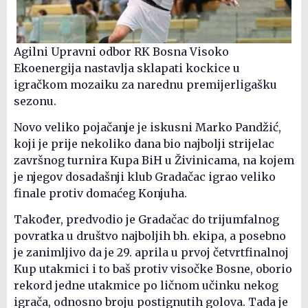
Agilni Upravni odbor RK Bosna Visoko
Ekoenergija nastavlja sklapati kockice u
igračkom mozaiku za narednu premijerligašku
sezonu.
Novo veliko pojačanje je iskusni Marko Pandžić,
koji je prije nekoliko dana bio najbolji strijelac
završnog turnira Kupa BiH u Živinicama, na kojem
je njegov dosadašnji klub Gradačac igrao veliko
finale protiv domaćeg Konjuha.
Također, predvodio je Gradačac do trijumfalnog
povratka u društvo najboljih bh. ekipa, a posebno
je zanimljivo da je 29. aprila u prvoj četvrtfinalnoj
Kup utakmici i to baš protiv visočke Bosne, oborio
rekord jedne utakmice po ličnom učinku nekog
igrača, odnosno broju postignutih golova. Tada je