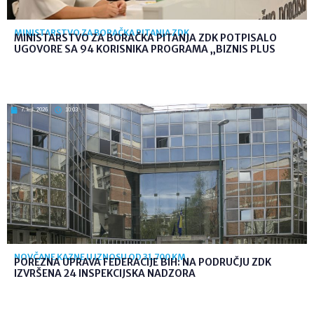
MINISTARSTVO ZA BORAČKA PITANJA ZDK
MINISTARSTVO ZA BORAČKA PITANJA ZDK POTPISALO
UGOVORE SA 94 KORISNIKA PROGRAMA „BIZNIS PLUS
7. kol. 2026
10:03
NOVČANE KAZNE U IZNOSU OD 31.700 KM
POREZNA UPRAVA FEDERACIJE BIH: NA PODRUČJU ZDK
IZVRŠENA 24 INSPEKCIJSKA NADZORA