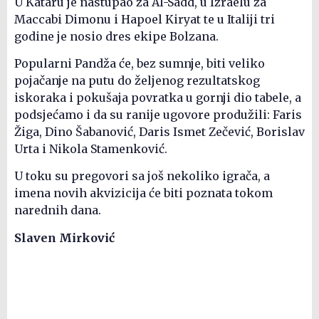
U Kataru je nastupao za Al-Sadd, u Izraelu za
Maccabi Dimonu i Hapoel Kiryat te u Italiji tri
godine je nosio dres ekipe Bolzana.
Popularni Pandža će, bez sumnje, biti veliko
pojačanje na putu do željenog rezultatskog
iskoraka i pokušaja povratka u gornji dio tabele, a
podsjećamo i da su ranije ugovore produžili: Faris
Žiga, Dino Šabanović, Daris Ismet Zečević, Borislav
Urta i Nikola Stamenković.
U toku su pregovori sa još nekoliko igrača, a
imena novih akvizicija će biti poznata tokom
narednih dana.
Slaven Mirković