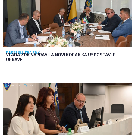
PRESS SLUŽBA ZDK
VLADA ZDK NAPRAVILA NOVI KORAK KA USPOSTAVI E-
UPRAVE
7. kol. 2026
12:36