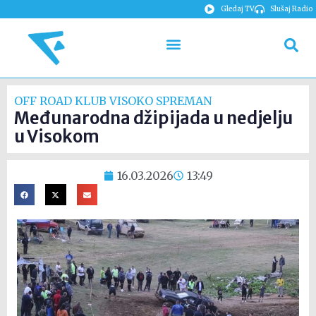
Gledaj TV
Slušaj Radio
OFF ROAD KLUB VISOKO SPREMAN
Međunarodna džipijada u nedjelju
u Visokom
16.03.2026
13:49