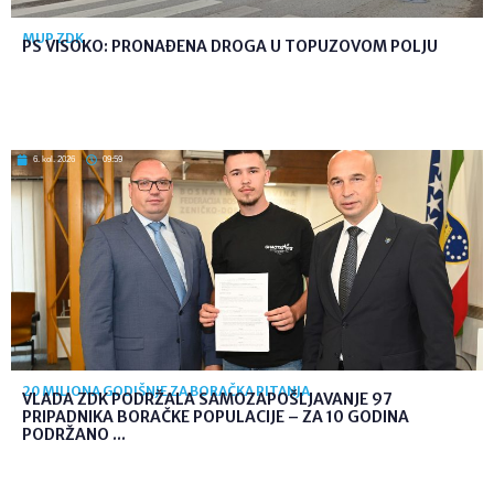
MUP ZDK
PS VISOKO: PRONAĐENA DROGA U TOPUZOVOM POLJU
6. kol. 2026
09:59
20 MILIONA GODIŠNJE ZA BORAČKA PITANJA
VLADA ZDK PODRŽALA SAMOZAPOŠLJAVANJE 97
PRIPADNIKA BORAČKE POPULACIJE – ZA 10 GODINA
PODRŽANO ...