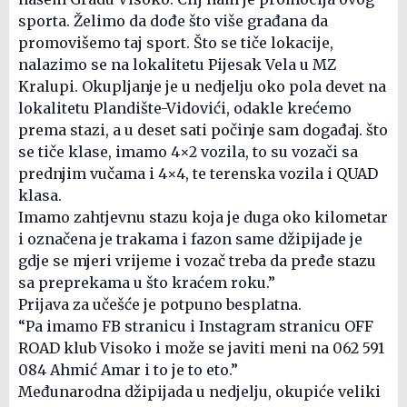
sporta. Želimo da dođe što više građana da
promovišemo taj sport. Što se tiče lokacije,
nalazimo se na lokalitetu Pijesak Vela u MZ
Kralupi. Okupljanje je u nedjelju oko pola devet na
lokalitetu Plandište-Vidovići, odakle krećemo
prema stazi, a u deset sati počinje sam događaj. što
se tiče klase, imamo 4×2 vozila, to su vozači sa
prednjim vučama i 4×4, te terenska vozila i QUAD
klasa.
Imamo zahtjevnu stazu koja je duga oko kilometar
i označena je trakama i fazon same džipijade je
gdje se mjeri vrijeme i vozač treba da pređe stazu
sa preprekama u što kraćem roku.”
Prijava za učešće je potpuno besplatna.
“Pa imamo FB stranicu i Instagram stranicu OFF
ROAD klub Visoko i može se javiti meni na 062 591
084 Ahmić Amar i to je to eto.”
Međunarodna džipijada u nedjelju, okupiće veliki