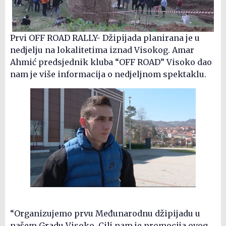
Prvi OFF ROAD RALLY- Džipijada planirana je u
nedjelju na lokalitetima iznad Visokog. Amar
Ahmić predsjednik kluba “OFF ROAD” Visoko dao
nam je više informacija o nedjeljnom spektaklu.
“Organizujemo prvu Međunarodnu džipijadu u
našem Gradu Visoko. Cilj nam je promocija ovog