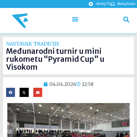
Gledaj TV
Slušaj Radio
NASTAVAK TRADICIJE
Međunarodni turnir u mini
rukometu “Pyramid Cup” u
Visokom
04.04.2026
12:58