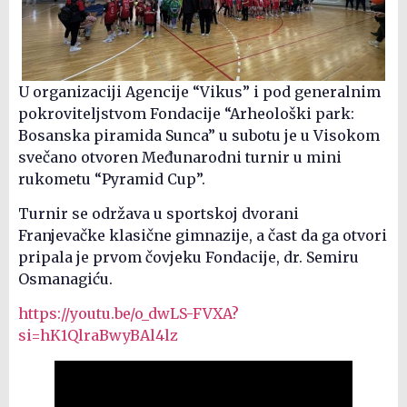
U organizaciji Agencije “Vikus” i pod generalnim
pokroviteljstvom Fondacije “Arheološki park:
Bosanska piramida Sunca” u subotu je u Visokom
svečano otvoren Međunarodni turnir u mini
rukometu “Pyramid Cup”.
Turnir se održava u sportskoj dvorani
Franjevačke klasične gimnazije, a čast da ga otvori
pripala je prvom čovjeku Fondacije, dr. Semiru
Osmanagiću.
https://youtu.be/o_dwLS-FVXA?
si=hK1QlraBwyBAl4lz