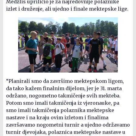
Medžlis upriličio je za najredovnije polaznike
izlet i druženje, ali ujedno i finale mektepske lige.
“Planirali smo da završimo mektepskom ligom,
da tako kažem finalnim dijelom, jer je 31. marta
održano, nogometno takmičenje svih mekteba.
Potom smo imali takmičenja iz vjeronauke, pa
smo imali takmičenja polaznika mektepske
nastave i na kraju ovim izletom i finalima
završavamo nogometni turnir a ujedno održavamo
turnir djevojaka, polaznica mektepske nastave u