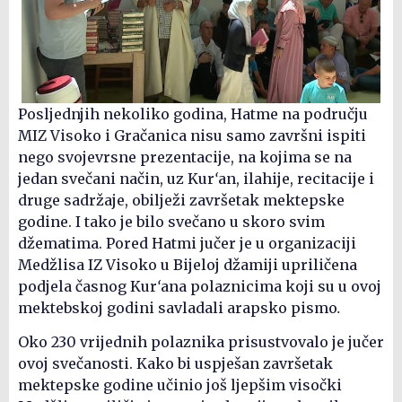
Posljednjih nekoliko godina, Hatme na području
MIZ Visoko i Gračanica nisu samo završni ispiti
nego svojevrsne prezentacije, na kojima se na
jedan svečani način, uz Kur
‘
an, ilahije, recitacije i
druge sadržaje, obilježi završetak mektepske
godine. I tako je bilo svečano u skoro svim
džematima. Pored Hatmi jučer je u
organizaciji
Medžlisa IZ Visoko u Bijeloj džamiji upriličena
podjela časnog Kur
‘
ana polaznicima koji su u ovoj
mektebskoj godini savladali arapsko pismo
.
Oko 230 vrijednih polaznika prisustvovalo je jučer
ovoj svečanosti. Kako bi uspješan završetak
mektepske godine učinio još ljepšim visočki