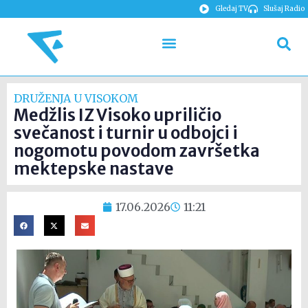
Gledaj TV
Slušaj Radio
DRUŽENJA U VISOKOM
Medžlis IZ Visoko upriličio
svečanost i turnir u odbojci i
nogomotu povodom završetka
mektepske nastave
17.06.2026
11:21