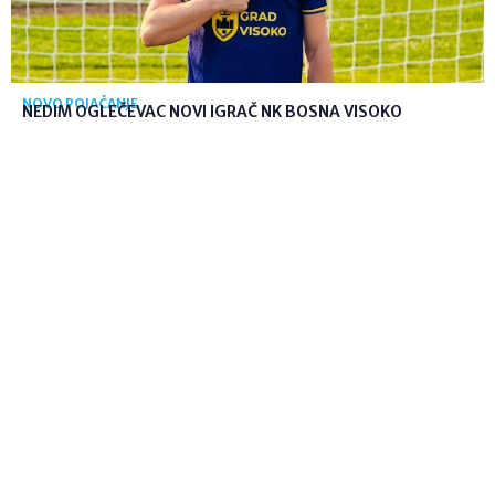
NOVO POJAČANJE
NEDIM OGLEČEVAC NOVI IGRAČ NK BOSNA VISOKO