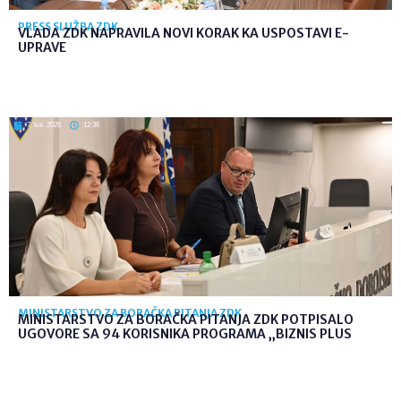
PRESS SLUŽBA ZDK
VLADA ZDK NAPRAVILA NOVI KORAK KA USPOSTAVI E-
UPRAVE
7. kol. 2026
12:36
MINISTARSTVO ZA BORAČKA PITANJA ZDK
MINISTARSTVO ZA BORAČKA PITANJA ZDK POTPISALO
UGOVORE SA 94 KORISNIKA PROGRAMA „BIZNIS PLUS