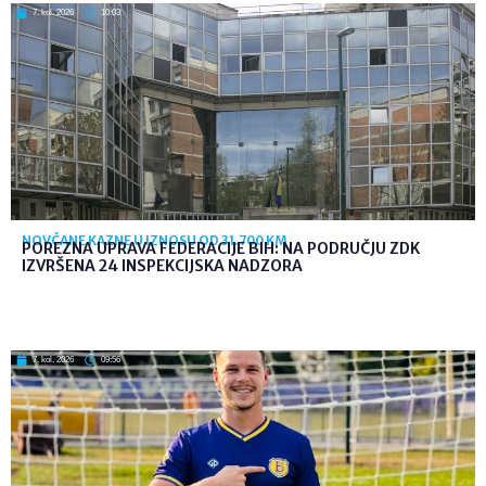
7. kol. 2026
10:03
NOVČANE KAZNE U IZNOSU OD 31.700 KM
POREZNA UPRAVA FEDERACIJE BIH: NA PODRUČJU ZDK
IZVRŠENA 24 INSPEKCIJSKA NADZORA
7. kol. 2026
09:56