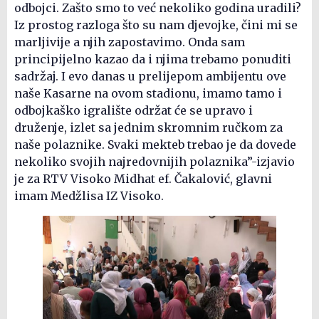
odbojci. Zašto smo to već nekoliko godina uradili?
Iz prostog razloga što su nam djevojke, čini mi se
marljivije a njih zapostavimo. Onda sam
principijelno kazao da i njima trebamo ponuditi
sadržaj. I evo danas u prelijepom ambijentu ove
naše Kasarne na ovom stadionu, imamo tamo i
odbojkaško igralište održat će se upravo i
druženje, izlet sa jednim skromnim ručkom za
naše polaznike. Svaki mekteb trebao je da dovede
nekoliko svojih najredovnijih polaznika”-izjavio
je za RTV Visoko Midhat ef. Čakalović, glavni
imam Medžlisa IZ Visoko.