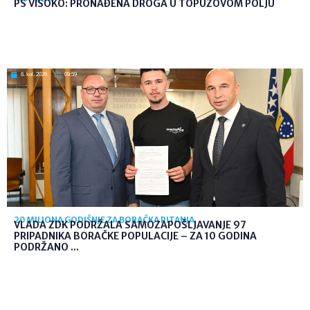
PS VISOKO: PRONAĐENA DROGA U TOPUZOVOM POLJU
6. kol. 2026
09:59
20 MILIONA GODIŠNJE ZA BORAČKA PITANJA
VLADA ZDK PODRŽALA SAMOZAPOŠLJAVANJE 97
PRIPADNIKA BORAČKE POPULACIJE – ZA 10 GODINA
PODRŽANO ...