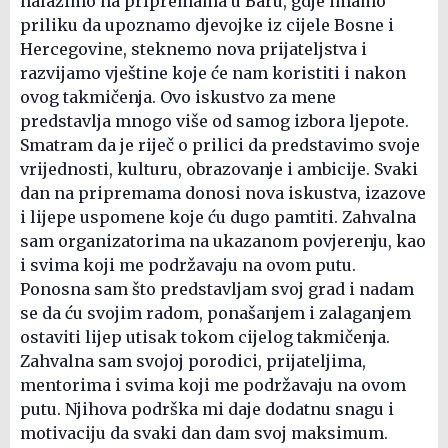
nalazimo na pripremama u Baru, gdje imamo
priliku da upoznamo djevojke iz cijele Bosne i
Hercegovine, steknemo nova prijateljstva i
razvijamo vještine koje će nam koristiti i nakon
ovog takmičenja. Ovo iskustvo za mene
predstavlja mnogo više od samog izbora ljepote.
Smatram da je riječ o prilici da predstavimo svoje
vrijednosti, kulturu, obrazovanje i ambicije. Svaki
dan na pripremama donosi nova iskustva, izazove
i lijepe uspomene koje ću dugo pamtiti. Zahvalna
sam organizatorima na ukazanom povjerenju, kao
i svima koji me podržavaju na ovom putu.
Ponosna sam što predstavljam svoj grad i nadam
se da ću svojim radom, ponašanjem i zalaganjem
ostaviti lijep utisak tokom cijelog takmičenja.
Zahvalna sam svojoj porodici, prijateljima,
mentorima i svima koji me podržavaju na ovom
putu. Njihova podrška mi daje dodatnu snagu i
motivaciju da svaki dan dam svoj maksimum.