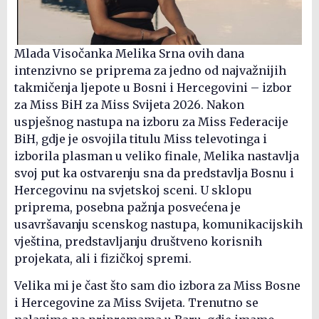
Mlada Visočanka Melika Srna ovih dana
intenzivno se priprema za jedno od najvažnijih
takmičenja ljepote u Bosni i Hercegovini – izbor
za Miss BiH za Miss Svijeta 2026. Nakon
uspješnog nastupa na izboru za Miss Federacije
BiH, gdje je osvojila titulu Miss televotinga i
izborila plasman u veliko finale, Melika nastavlja
svoj put ka ostvarenju sna da predstavlja Bosnu i
Hercegovinu na svjetskoj sceni. U sklopu
priprema, posebna pažnja posvećena je
usavršavanju scenskog nastupa, komunikacijskih
vještina, predstavljanju društveno korisnih
projekata, ali i fizičkoj spremi.
Velika mi je čast što sam dio izbora za Miss Bosne
i Hercegovine za Miss Svijeta. Trenutno se