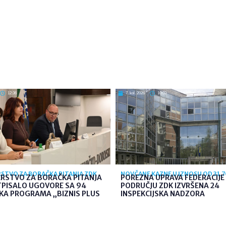
12:36
7. kol. 2026
10:03
STVO ZA BORAČKA PITANJA ZDK
NOVČANE KAZNE U IZNOSU OD 31.
ARSTVO ZA BORAČKA PITANJA
POREZNA UPRAVA FEDERACIJE 
TPISALO UGOVORE SA 94
PODRUČJU ZDK IZVRŠENA 24
KA PROGRAMA „BIZNIS PLUS
INSPEKCIJSKA NADZORA