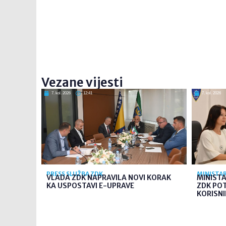
Vezane vijesti
7. kol. 2026
12:41
7. kol. 2026
PRESS SLUŽBA ZDK
MINISTAR
VLADA ZDK NAPRAVILA NOVI KORAK
MINIST
KA USPOSTAVI E-UPRAVE
ZDK PO
KORISNI