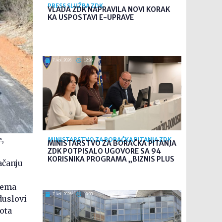
PRESS SLUŽBA ZDK
VLADA ZDK NAPRAVILA NOVI KORAK
KA USPOSTAVI E-UPRAVE
7. kol. 2026
12:36
,
MINISTARSTVO ZA BORAČKA PITANJA ZDK
MINISTARSTVO ZA BORAČKA PITANJA
ZDK POTPISALO UGOVORE SA 94
KORISNIKA PROGRAMA „BIZNIS PLUS
ačanju
rema
7. kol. 2026
10:03
duslovi
pota