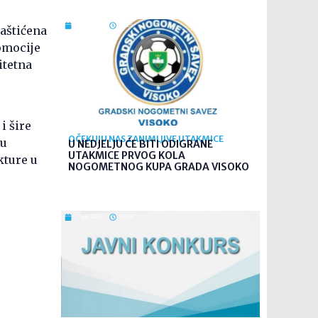
7. kol. 2026
09:26
aštićena
omocije
itetna
i šire
OČEKUJU NAS ZANIMLJIVE UTAKMICE
ju
U NEDJELJU ĆE BITI ODIGRANE
UTAKMICE PRVOG KOLA
kture u
NOGOMETNOG KUPA GRADA VISOKO
7. kol. 2026
08:35