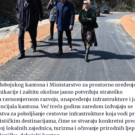
dobojskog kantona i Ministarstvo za prostorno uređenje
kacije i zaštitu okoline jasno potvrđuju strateško
a ravnomjernom razvoju, unapređenju infrastrukture i j
encijala kantona. Već treću godinu zaredom izdvajaju se
tva za poboljšanje cestovne infrastrukture koja vodi p
urističkim destinacijama, čime se stvaraju konkretni pre
voj lokalnih zajednica, turizma i očuvanje prirodnih lje