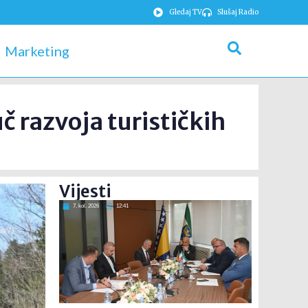
Gledaj TV
Slušaj Radio
Marketing
č razvoja turističkih
Vijesti
7. kol. 2026
12:41