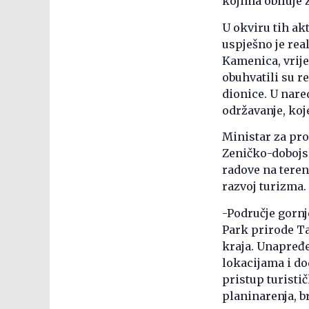
kojima obiluje
U okviru tih ak
uspješno je rea
Kamenica, vrije
obuhvatili su r
dionice. U nar
održavanje, koj
Ministar za pro
Zeničko-dobojs
radove na teren
razvoj turizma.
-Područje gornj
Park prirode Ta
kraja. Unapređ
lokacijama i dod
pristup turisti
planinarenja, b