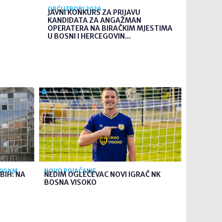
OPĆI IZBORI 2026
JAVNI KONKURS ZA PRIJAVU
KANDIDATA ZA ANGAŽMAN
OPERATERA NA BIRAČKIM MJESTIMA
U BOSNI I HERCEGOVIN...
7. kol. 2026
09:56
700 KM
NOVO POJAČANJE
BIH: NA
NEDIM OGLEČEVAC NOVI IGRAČ NK
BOSNA VISOKO