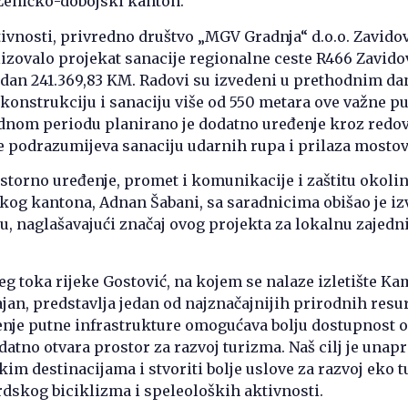
 Zeničko-dobojski kanton.
tivnosti, privredno društvo „MGV Gradnja“ d.o.o. Zavidov
lizovalo projekat sanacije regionalne ceste R466 Zavido
dan 241.369,83 KM. Radovi su izvedeni u prethodnim da
ekonstrukciju i sanaciju više od 550 metara ove važne p
ednom periodu planirano je dodatno uređenje kroz redo
e podrazumijeva sanaciju udarnih rupa i prilaza mosto
storno uređenje, promet i komunikacije i zaštitu okoli
kog kantona, Adnan Šabani, sa saradnicima obišao je i
u, naglašavajući značaj ovog projekta za lokalnu zajedni
eg toka rijeke Gostović, na kojem se nalaze izletište Ka
jan, predstavlja jedan od najznačajnijih prirodnih resu
enje putne infrastrukture omogućava bolju dostupnost 
atno otvara prostor za razvoj turizma. Naš cilj je unapri
čkim destinacijama i stvoriti bolje uslove za razvoj eko 
rdskog biciklizma i speleoloških aktivnosti.