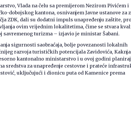
arstvo, Vlada na čelu sa premijerom Nezirom Pivićem i
čko-dobojskog kantona, osnivanjem Javne ustanove za z
ja ZDK, dali su dodatni impuls unapređenju zaštite, pr
vljanja ovim vrijednim lokalitetima, čime se stvara kval
j savremenog turizma – izjavio je ministar Šabani.
šanja sigurnosti saobraćaja, bolje povezanosti lokalnih
nijeg razvoja turističkih potencijala Zavidovića, Kaknja 
 resorno kantonalno ministarstvo i u ovoj godini planira
jna sredstva za unapređenje cestovne i prateće infrastru
ostović, uključujući i dionicu puta od Kamenice prema