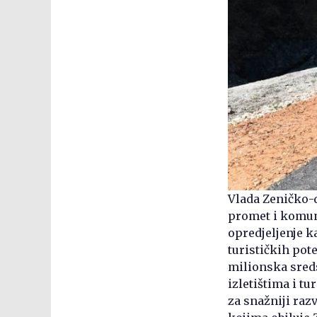
Vlada Zeničko-
promet i komuni
opredjeljenje k
turističkih pot
milionska sreds
izletištima i t
za snažniji raz