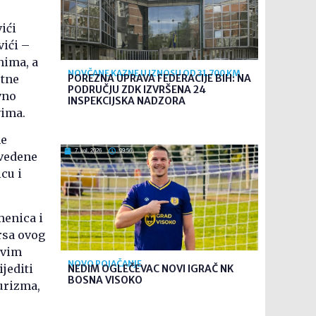
ići
vići –
nima, a
NOVČANE KAZNE U IZNOSU OD 31.700 KM
utne
POREZNA UPRAVA FEDERACIJE BIH: NA
PODRUČJU ZDK IZVRŠENA 24
vno
INSPEKCIJSKA NADZORA
vima.
ne
7. kol. 2026
09:56
zvedene
cu i
menica i
rsa ovog
ovim
NOVO POJAČANJE
jediti
NEDIM OGLEČEVAC NOVI IGRAČ NK
BOSNA VISOKO
turizma,