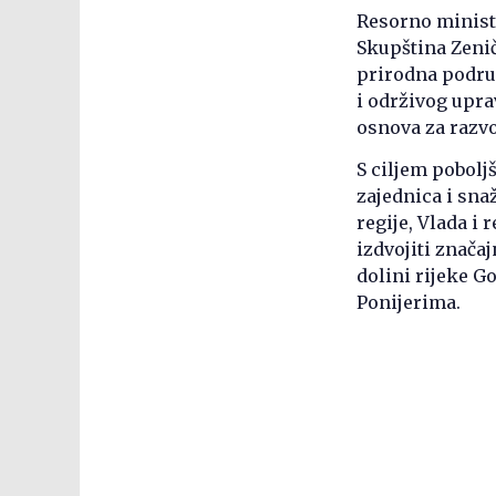
Resorno minist
Skupština Zeni
prirodna područ
i održivog upra
osnova za razvo
S ciljem pobolj
zajednica i snaž
regije, Vlada i
izdvojiti znača
dolini rijeke G
Ponijerima.