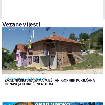
Vezane vijesti
5. kol. 2026
13:13
POZITIVNE PRIČE IZ VISOKOG
ZAJEDNIČKIM SNAGAMA MJEŠTANI GORNJIH PORJEČANA
OBNAVLJAJU DRUŠTVENI DOM
5. kol. 2026
12:41