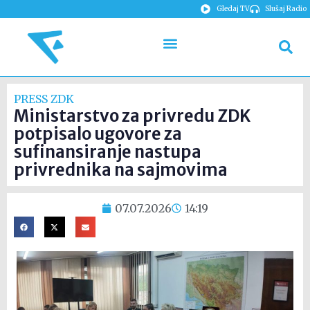
Gledaj TV
Slušaj Radio
PRESS ZDK
Ministarstvo za privredu ZDK
potpisalo ugovore za
sufinansiranje nastupa
privrednika na sajmovima
07.07.2026
14:19