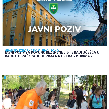
GRADSKA IZBORNA KOMISIJA VISOKO
JAVNI POZIV ZA POPUNU REZERVNE LISTE RADI UČEŠĆA U
RADU U BIRAČKIM ODBORIMA NA OPĆIM IZBORIMA 2...
5. kol. 2026
12:40