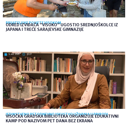
PRIJATELJSKE POSJETE VISOKOM
ODRED IZVIĐAČA “VISOKO” UGOSTIO SREDNJOŠKOLCE IZ
JAPANA I TREĆE SARAJEVSKE GIMNAZIJE
5. kol. 2026
12:27
JEDINSTVENO PETODNEVNO ISKUSTVO UŽIVANJA U PRIRODI
VISOČKA GRADSKA BIBLIOTEKA ORGANIZUJE EDUKATIVNI
KAMP POD NAZIVOM PET DANA BEZ EKRANA